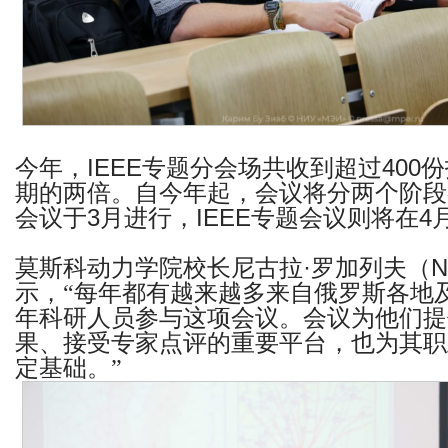
今年，
IEEE
专题分会场共收到超过
400
份
期的两倍。自今年起，会议将分两个阶段
会议于
3
月进行，
IEEE
专题会议则将在
4
莫斯科动力学院校长尼古拉
·
罗加列夫（
N
示，“每年都有越来越多来自俄罗斯各地
年科研人员参与这项会议。会议为他们提
果、接受专家点评的重要平台，也为其职
定基础。”