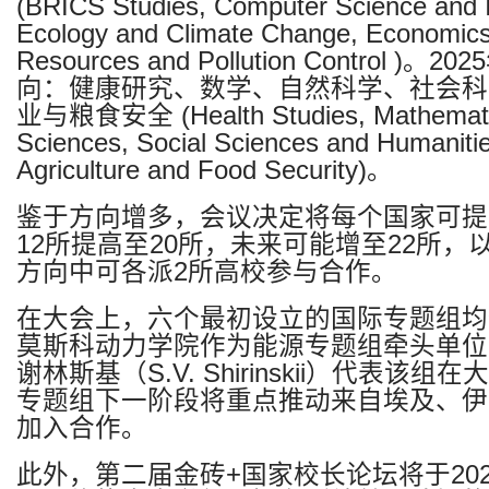
(
BRICS Studies, Computer Science and I
Ecology and Climate Change, Economics
Resources and Pollution Control
)
。
2025
向：健康研究、数学、自然科学、社会科
业与粮食安全
(
Health Studies, Mathemati
Sciences, Social Sciences and Humanitie
Agriculture and Food Security)
。
鉴于方向增多，会议决定将每个国家可提
12
所提高至
20
所，未来可能增至
22
所，
方向中可各派
2
所高校参与合作。
在大会上，六个最初设立的国际专题组均
莫斯科动力学院作为能源专题组牵头单位
谢林斯基（
S.V. Shirinskii
）代表该组在大
专题组下一阶段将重点推动来自埃及、伊
加入合作。
此外
，
第二届金砖
+
国家校长论坛将于
20