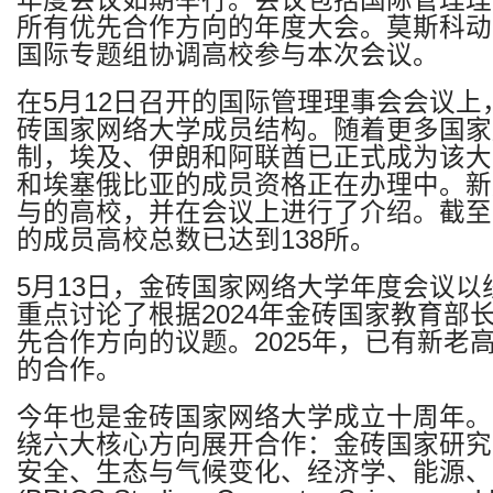
年度会议如期举行。会议包括国际管理理
所有优先合作方向的年度大会。莫斯科动
国际专题组协调高校参与本次会议。
在
5
月
12
日召开的国际管理理事会会议上
砖国家网络大学成员结构。随着更多国家
制，埃及、伊朗和阿联酋已正式成为该大
和埃塞俄比亚的成员资格正在办理中。新
与的高校，并在会议上进行了介绍。截至
的成员高校总数已达到
138
所。
5
月
13
日，金砖国家网络大学年度会议以
重点讨论了根据
2024
年金砖国家教育部
先合作方向的议题。
2025
年，已有新老
的合作。
今年也是金砖国家网络大学成立十周年。
绕六大核心方向展开合作：金砖国家研究
安全、生态与气候变化、经济学、能源、