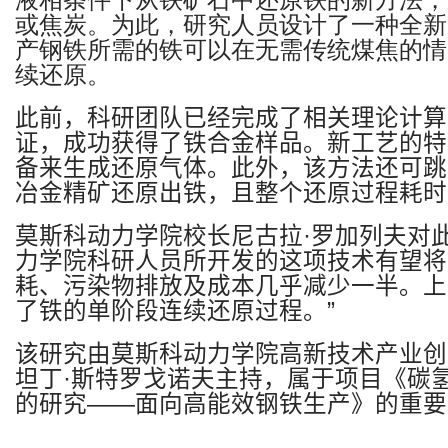
液相条件下从铁矿石中还原铁的新方法，
或焦炭。为此，研究人员设计了一种全新
产钢铁所需的铁可以在无需传统煤焦的情
续还原。
此前，科研团队已经完成了相关理论计算
证，成功获得了铁合金样品。新工艺的特
备来生成还原气体。此外，该方法还可跳
冶金精矿还原出铁，且整个还原过程耗时
莫斯科动力学院校长尼古拉
·
罗加列夫对
力学院科研人员所开发的这项技术有望将
耗、污染物排放及成本几乎减少一半。上
了铁的单阶段连续还原过程。
”
该研究由莫斯科动力学院
高新技术产业创
坦丁
·
斯特罗戈诺夫主持，属于项目《碳
的研究
——
面向高能效钢铁生产》的重要