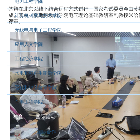
电力工程学院
答辩在北京以线下结合远程方式进行。国家考试委员会由莫
成。其中，莫斯科动力学院电气理论基础教研室副教授米哈
计算机科学与技术学院
评审。
无线电与电子工程学院
应用人文学院
工程经济学院
水电和可再生能源学院
远程和继续教育学院
军事工程学院
教育
国际活动
国际合作