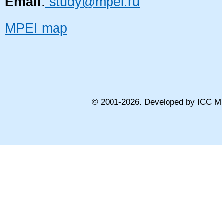
Email
:
study@mpei.ru
MPEI map
© 2001-
2026
. Developed by ICC M