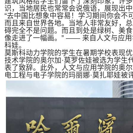
建筑风格给学生们留下了深刻印象，许多
识，当地居民也常常会说俄语，展现出中
“
去中国比想象中容易！学习期间你会不
而且来自世界各地。当地人非常友好，总
碍完全不是问题。而且到处是绿树、美食
像走进了一幅画。
” ——
来自人文与应用
科娃。
莫斯科动力学院的学生在暑期学校表现优
技术学院的奥尔加
·
莫罗佐娃被选为学生
表了致辞。此外，人文与应用学院的奥尔
电工程与电子学院的玛丽娜
·
莫扎耶娃被