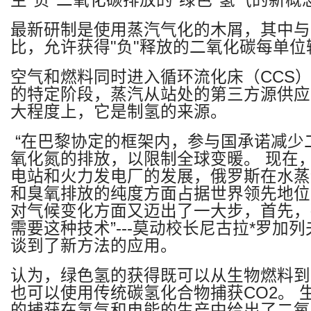
生
"
负
"
二氧化碳排放的
"
绿色
"
氢气的新概
最新研制是使用蒸汽气化的木屑，其中与
比，允许获得
"
负
"
释放的二氧化碳每单位
空气和燃料同时进入循环流化床（
CCS
的特定阶段，蒸汽从站处的第三方源供应
大程度上，它是制氢的来源。
“在巴黎协定的框架内，参与国承诺减少
氧化氮的排放，以限制全球变暖。
现在
电站和火力发电厂的发展，俄罗斯在水蒸
和臭氧排放的纯度方面占据世界领先地位
对气候变化方面又迈出了一大步，首先，
需要这种技术”
---
莫动校长尼古拉
*
罗加列
谈到了新方法的应用。
认为，绿色氢的获得既可以从生物燃料到
也可以使用传统碳氢化合物捕获
CO2
。
的捕获在氢气和电能的生产中给出了二氧