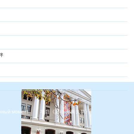
伴
нный момент
项目《莫动-海南大学》