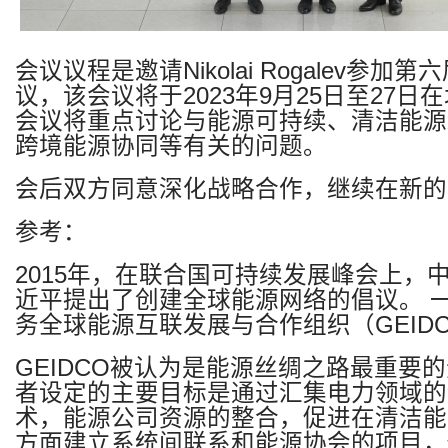
会议议程是邀请
Nikolai Rogalev
参加第六
议，该会议将于
2023
年
9
月
25
日至
27
日在
会议将重点讨论与能源可持续、清洁能源
跨境能源协同等有关的问题。
会后双方同意深化战略合作，继续在新的
参考：
2015
年，在联合国可持续发展峰会上，
近平提出了创建全球能源网络的倡议。
务全球能源互联发展与合作组织（
GEID
GEIDCO
被认为是能源丝绸之路最重要的
者设定的主要目标是通过汇集电力领域的
术，能源公司资源的整合，促进在清洁能
方面建立系统间联系和能源协会的项目，