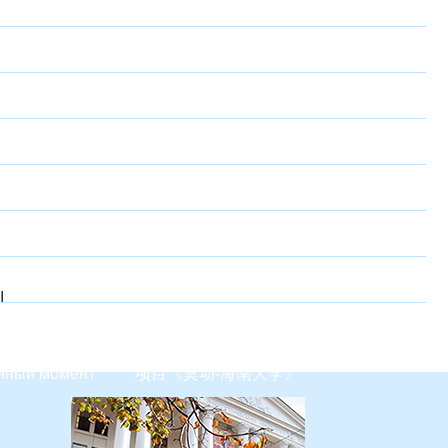
I
нный момент
项目《莫动-海南大学》