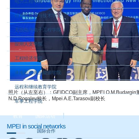
电力工程学院
计算机科学与技术学院
无线电与电子工程学院
应用人文学院
工程经济学院
水电和可再生能源学院
远程和继续教育学院
照片（从左至右）：
GEIDCO
副主席，
MPEI O.M.Budargin
N.D.Rogalev
校长，
Mpei A.E.Tarasov
副校长
军事工程学院
教育
国际活动
MPEI in social networks
国际合作