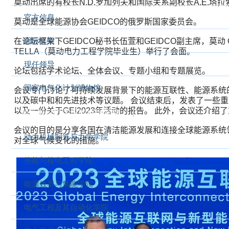
莫动出席的有校长
N.D.
罗加列夫和国际关系副校长
A.E.
塔拉
官方信息
莫动是全球能源协会
GEIDCO
的俄罗斯国家委员会。
国际奖章
在论坛框架下
GEIDCO
秘书长伍萱和
GEIDCO
副主席，莫动
TELLA
（莫动电力工程学院毕业生）举行了会面。
现任领导
论坛包括学术论坛、全体会议、专题小组和专题展览。
国家电气化计划博物馆
会议专门讨论了可持续发展背景下的能源互联性、能源系统
以及碳中和和先进技术等议题。
会议结束后，发表了一些重
以及一份关于
GEI2023
年活动的报告。
此外，会议还介绍了
莫斯科动力学院的组织架构
会议的目的是分享各国在清洁能源发展和连接全球能源系统
动力机械制造与力学学院
对全球气候变化的措施。
热能与核电工程学院
能源效率与氢能学院
电气工程及其自动化学院