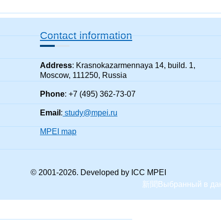
Contact information
Address
: Krasnokazarmennaya 14, build. 1,
Moscow, 111250, Russia
Phone
: +7 (495) 362-73-07
Email
:
study@mpei.ru
MPEI map
© 2001-
2026
. Developed by ICC MPEI
新聞
Выбранный в да