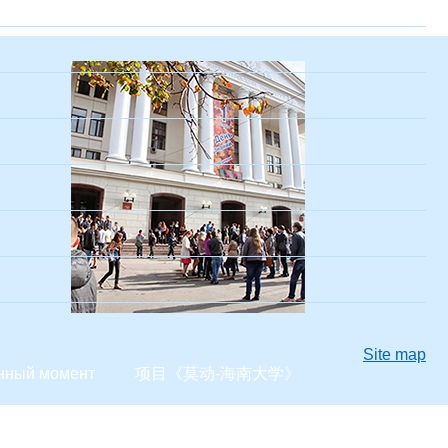
Site map
нный момент
项目《莫动-海南大学》