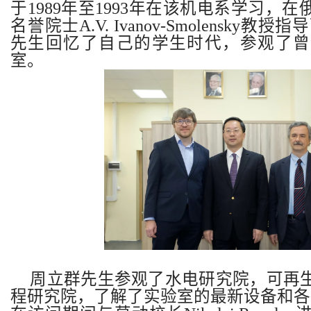
于
1989
年至
1993
年在该机电系学习，在
名誉院士
A.V. Ivanov-Smolensky
教授指导
先生回忆了自己的学生时代，参观了曾
室。
周立群先生参观了水电研究院，可再
程研究院，了解了实验室的最新设备和各