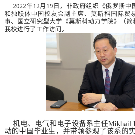
年
月
日，非政府组织《
2022
12
19
俄罗斯中
和独联体中国校友会副主席、莫斯科国际贸
事、
国立研究型大学《莫斯科动力学院》（简
我校进行了工作访问。
机电、电气和电子设备系主任
Mikhail 
动的中国毕业生，并带领参观了该系的