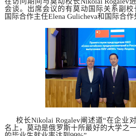
在访问期间与莫动校长
Nikolai Rogalev
会谈。出席会议的有莫动国际关系副校
国际合作主任
Elena Gulicheva
和国际合作
校长
Nikolai Rogalev
阐述道
“
在企业
名上，莫动是俄罗斯十所最好的大学之
的毕业生就业率达到
99%”