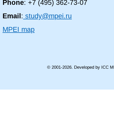
Phone
: +7 (495) 362-73-07
Email
:
study@mpei.ru
MPEI map
© 2001-
2026
. Developed by ICC M