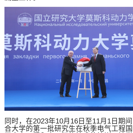
同时，在
2023
年
10
月
16
日至
11
月
1
日期间
合大学的第一批研究生在秋季电气工程国