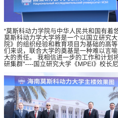
“
莫斯科动力学院与中华人民共和国有着
莫斯科动力学大学将是一个以国立研究大
院》的组织经验和教育项目为基础的高等
们来说，联合大学的奠基是一种难以言喻
大的责任。
我相信进一步的工作和计划
研集群
”
----
国立研究大学《
MPEI
》校长