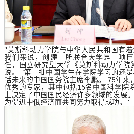
"
莫斯科动力学院与中华人民共和国有着
我们来说，创建一所联合大学是一项巨
任，国立研究型大学《莫斯科动力学院
说。
"
第一批中国学生在学院学习的还是
括未来的中国国务院主席李鹏。
75
年来
优秀的专家，其中包括
15
名中国科学院
上决定了中国国民经济许多领域的发展
为促进中俄经济而共同努力取得成功。
"​