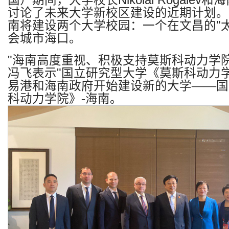
国）期间，大学校长
Nikolai Rogalev
和海
讨论了未来大学新校区建设的近期计划。
南将建设两个大学校园：一个在文昌的
"
会城市海口。
"
海南高度重视、积极支持莫斯科动力学
冯飞表示
"
国立研究型大学《莫斯科动力
易港和海南政府开始建设新的大学——国
科动力学院》
-
海南。