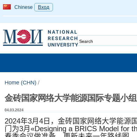
Chinese
Вход
Home (CHN)
/
金砖国家网络大学能源国际专题小组
04.03.2024
2024
年
3
月
4
日
，
金砖国家网络大学能源
门为
3
月
«Designing a BRICS Model for th
春季会议做准备
，
更新未来一年路线图。