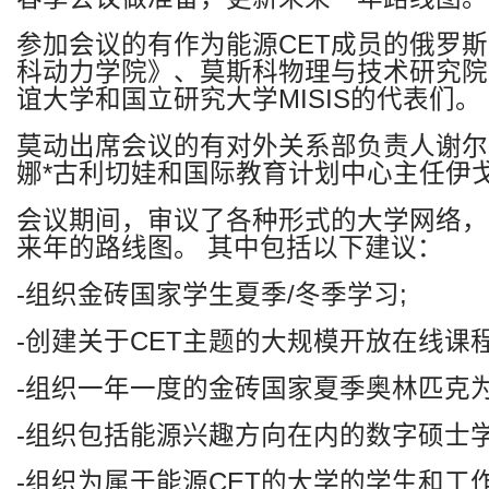
参加会议的有作为能源
CET
成员的俄罗斯
科动力学院》、莫斯科物理与技术研究院
谊大学和国立研究大学
MISIS
的代表们。
莫动出席会议的有对外关系部负责人谢尔
娜
*
古利切娃和国际教育计划中心主任伊
会议期间，审议了各种形式的大学网络，
来年的路线图。
其中包括以下建议：
-
组织金砖国家学生夏季
/
冬季学习
;
-
创建关于
CET
主题的大规模开放在线课
-
组织一年一度的金砖国家夏季奥林匹克
-
组织包括能源兴趣方向在内的数字硕士
-
组织为属于能源
CET
的大学的学生和工