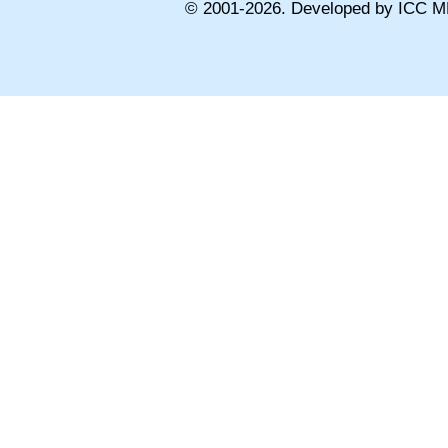
© 2001-
2026
. Developed by ICC M