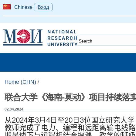
Chinese
Вход
Home (CHN)
/
联合大学《海南-莫动》项目持续落
02.04.2024
从
2024
年
3
月
4
日至
20
日
3
位国立研究大学
教师完成了电力、编程和远距离输电线路
期是线下与远程相结合授课。教学的班级