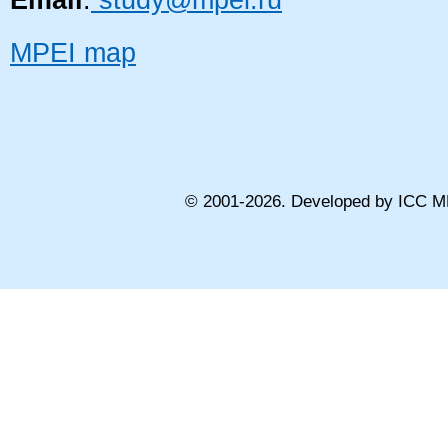
Email
:
study@mpei.ru
MPEI map
© 2001-
2026
. Developed by ICC M