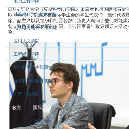
电力工程学院
О国立研究大学《莫斯科动力学院》出席者包括国际教育处的主干事斯
计算机科学与技术学院
Kalikina），以及来自国际学生会的学生代表们，他们
席、副主席以及组织和社区各部门负责人询问了他们对能源
划，熟悉了能源发展的介绍。金砖国家青年政策领导人活动
无线电与电子工程学院
验。
应用人文学院
工程经济学院
水电和可再生能源学院
远程和继续教育学院
军事工程学院
教育
国际活动
国际合作