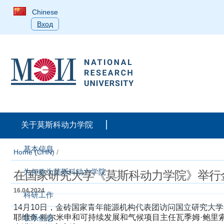
Chinese
Вход
关于莫斯科动力学院
基本信息
Home (CHN)
/
为何称为莫斯科动力学院
在国家研究大学《莫斯科动力学院》举行
16.04.2024
科研工作
14月10日，金砖国家青年能源机构代表团访问国立研究大
耶维奇·科尔米申和可持续发展和气候项目主任瓦季姆·鲍里
联系信息