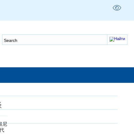
谈
根尼
代