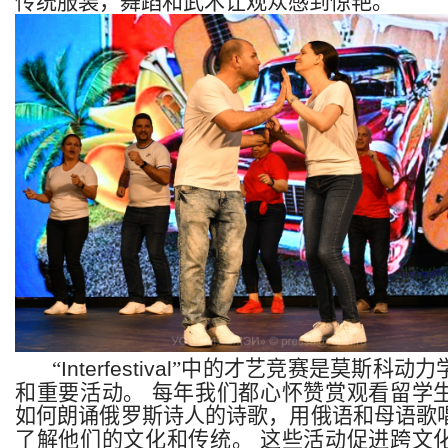
传统服装，舞蹈和武术让观众感到惊艳。
“
Interfestival
”
中的才艺竞赛是莫斯科动力
和重要活动。
每年我们都心怀赞赏观看留学
如何朗诵俄罗斯诗人的诗歌，用俄语和母语歌
了解他们的文化和传统。
这些活动促进跨文