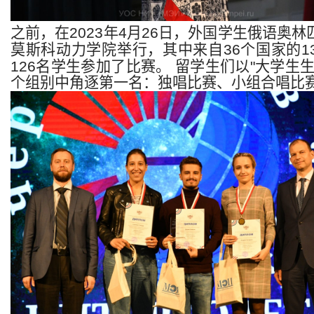
之前，在
2023
年
4
月
26
日，外国学生俄语奥林
莫斯科动力学院举行，其中来自
36
个国家的
1
126
名学生参加了比赛。
留学生们以
"
大学生
个组别中角逐第一名：独唱比赛、小组合唱比