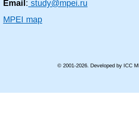
Email
:
study@mpei.ru
MPEI map
© 2001-
2026
. Developed by ICC M