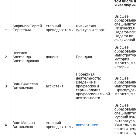
том числе н
и квалифик
Высшее
образование
специалите
Алфимов Сергей
старший
Физическая
1
Физическая 
Сергеевич
преподаватель
культура и спорт
Педагог-пси
Педагог по
физической 
Высшее
образование
Веселов
магистрату
2
Александр
доцент
Брендинг
История
Александрович
Магистр, Ма
истории
Проектная
деятельность;
Высшее
Введение в
образование
Вовк Вячеслав
3
ассистент
профессию и
магистрату
Витальевич
терминология
Юриспруде
профессиональной
Магистр, Ма
деятельности
Высшее
образование
специалите
Русский язы
литература
Вовк Марина
старший
4
показать все
Учитель анг
Витальевна
преподаватель
языка и нем
языка и зар