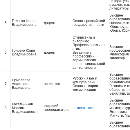
литературы,
русского яз
литературы
Высшее
образование
Головко Нонна
Основы российской
5
доцент
специалите
Владимировна
государственности
Юриспруде
Юрист, Юри
Стилистика и
риторика;
Профессиональная
Высшее
этика;
Головко Юлия
профессион
6
доцент
Введение в
Владимировна
Философия
профессию и
Философ
терминология
профессиональной
деятельности
Высшее
Русский язык и
образование
Ермолаева
культура речи;
бакалавриа
7
Анастасия
ассистент
Основы теории
Реклама и с
Вадимовна
коммуникации
общественн
Бакалавр, Б
Высшее
Кахальников
образование
старший
8
Максим
показать все
магистрату
преподаватель
Владиславович
Экономика
Магистр, Ма
Высшее
образование