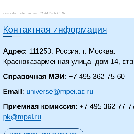
специалите
История России;
Кислицын
Филология
История мировой
9
Константин
доцент
Филолог,
литературы и
Николаевич
преподават
01.04.2026 18:16
искусства
русского яз
литературы
Преподават
Контактная информация
Высшее
Адрес
: 111250, Россия, г. Москва,
образование
Анализ
Колесникова
специалите
экономической
10
Ольга
доцент
Бухгалтерск
Красноказарменная улица, дом 14, стр
деятельности
Викторовна
анализ и ау
организации
Экономист,
Экономист
Справочная МЭИ
: +7 495 362-75-60
Email
:
universe@mpei.ac.ru
Стилистика и
риторика;
Введение в
Высшее
Приемная комиссия
профессию и
: +7 495 362-77-7
образование
Курилов Сергей
заведующий
11
терминология
магистрату
Николаевич
кафедрой
профессиональной
Менеджмен
pk@mpei.ru
деятельности;
Магистр, Ма
Основы теории
коммуникации
Высшее