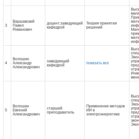
Выс
маги
При
Варшавский
мате
доцент;заведующий
Теория принятия
3
Павел
инф
кафедрой
решений
Романович
Маги
при
мате
инф
Выс
спе
Эко
Волошин
заведующий
упр
4
Александр
показать все
кафедрой
пред
Александрович
отр
Инж
мен
Выс
спе
Эко
Волошин
Применение методов
старший
упр
5
Евгений
ИИ в
преподаватель
пред
Александрович
электроэнергетике
отр
эко
Эко