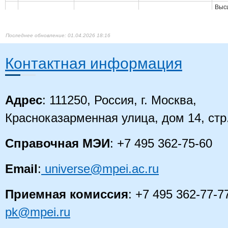
Выс
Гончарова Елена
Проектный
спе
6
доцент
Борисовна
менеджмент
Мен
Cпе
01.04.2026 18:16
Выс
Общие
маги
Данилов Сергей
старший
информационные
7
Элек
Андреевич
преподаватель
модели и онтология
Контактная информация
элек
РЗА энергосистем
Маги
Выс
Архитектура
маги
Адрес
: 111250, Россия, г. Москва,
Добрынин Вадим
старший
8
микропроцессорных
Элек
Игоревич
преподаватель
устройств РЗА
элек
Маги
Красноказарменная улица, дом 14, стр
Выс
Справочная МЭИ
: +7 495 362-75-60
маги
Релейная защита
Добрягина Ольга
Выс
9
доцент
электроэнергетических
Александровна
элек
систем
элек
Email
:
universe@mpei.ac.ru
Маг
Приемная комиссия
: +7 495 362-77-7
Выс
маги
Иванов Алексей
Методы решения
10
ассистент
Элек
Александрович
задач оптимизации
pk@mpei.ru
элек
Маги