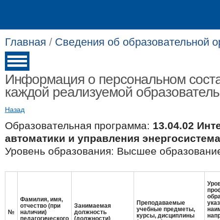
Главная
/
Сведения об образовательной о
Информация о персональном соста
каждой реализуемой образовател
Назад
Образовательная программа:
13.04.02 Ин
автоматики и управления энергосистем
Уровень образования: Высшее образование
Уров
про
обр
Фамилия, имя,
Преподаваемые
ука
отчество (при
Занимаемая
учебные предметы,
наи
№
наличии)
должность
курсы, дисциплины
нап
педагогического
(должности)