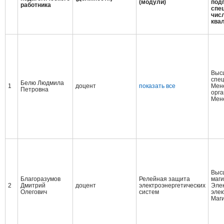
(модули)
подг
работника
спец
числ
ква
Выс
спе
Белю Людмила
1
доцент
показать все
Мен
Петровна
орг
Мен
Выс
Благоразумов
Релейная защита
маги
2
Дмитрий
доцент
электроэнергетических
Элек
Олегович
систем
элек
Маги