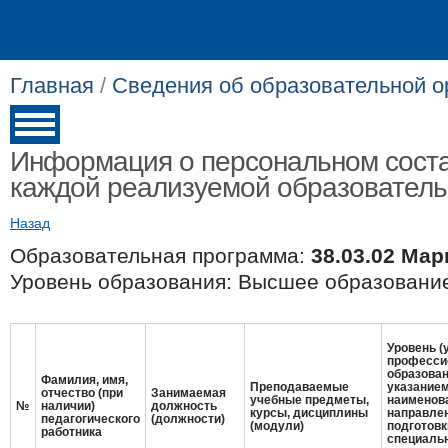
Главная
/
Сведения об образовательной о
Информация о персональном соста
каждой реализуемой образовател
Назад
Образовательная программа:
38.03.02 Мар
Уровень образования: Высшее образование
Уровень (
професси
образован
Фамилия, имя,
Преподаваемые
указание
отчество (при
Занимаемая
учебные предметы,
наименов
№
наличии)
должность
курсы, дисциплины
направле
педагогического
(должности)
(модули)
подготовк
работника
специальн