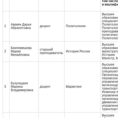
том числе
и квалиф
Высшее
образован
специалит
Авакян Дарья
Политоло
1
доцент
Политология
Айрапетовна
Политолог
преподава
политическ
Политолог
Высшее
Беклемишева
образован
старший
2
Мария
История России
магистрат
преподаватель
Михайловна
История
Магистр, 
Высшее
образован
специалит
Организа
перевозок
управлени
Бузулуцкая
железнод
3
Марина
доцент
Маркетинг
транспорт
Владимировна
Инженер 
управлени
организац
движения 
управлени
транспорт
Высшее