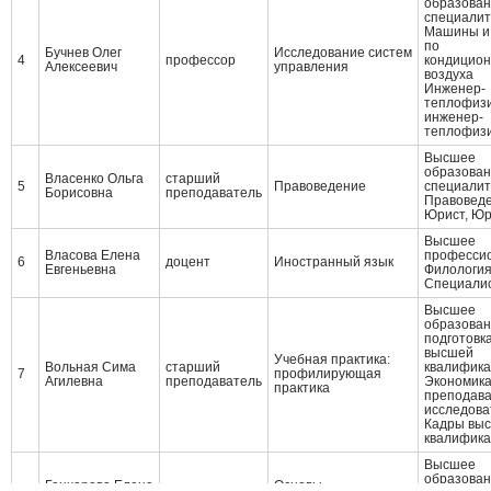
образован
специалит
Машины и
по
Бучнев Олег
Исследование систем
4
профессор
кондицио
Алексеевич
управления
воздуха
Инженер-
теплофизи
инженер-
теплофиз
Высшее
образован
Власенко Ольга
старший
5
Правоведение
специалит
Борисовна
преподаватель
Правовед
Юрист, Юр
Высшее
Власова Елена
професси
6
доцент
Иностранный язык
Евгеньевна
Филологи
Cпециали
Высшее
образован
подготовк
высшей
Учебная практика:
Вольная Сима
старший
квалифик
7
профилирующая
Агилевна
преподаватель
Экономик
практика
преподава
исследова
Кадры вы
квалифик
Высшее
образован
Гончарова Елена
Основы