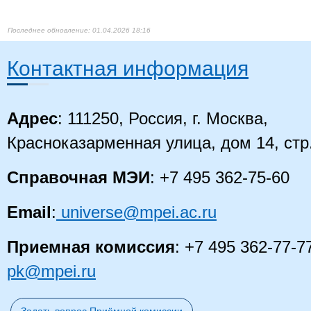
8
доцент
специалит
Борисовна
электроэнергетики
Менеджме
Cпециали
01.04.2026 18:16
Высшее
Драницына
Основы
образован
9
Виктория
ассистент
профессиональной
магистрат
Контактная информация
Константиновна
деятельности
Менеджме
Магистр, 
Высшее
образован
Епифанов
специалит
Адрес
: 111250, Россия, г. Москва,
10
Виктор
профессор
Логистика
Национал
Александрович
экономика
Экономист
Красноказарменная улица, дом 14, стр
Экономис
Высшее
Основы российской
Жданов Сергей
образова
11
доцент
государственности;
Справочная МЭИ
: +7 495 362-75-60
Павлович
Юриспруд
Правоведение
Юрист, Юр
Высшее
Email
:
universe@mpei.ac.ru
Основы
образован
Заргарян Мери
старший
12
профессиональной
магистрат
Татуловна
преподаватель
деятельности
Менеджме
Магистр, 
Приемная комиссия
: +7 495 362-77-7
pk@mpei.ru
Высшее
образован
подготовк
высшей
Знаменская
Основы
квалифик