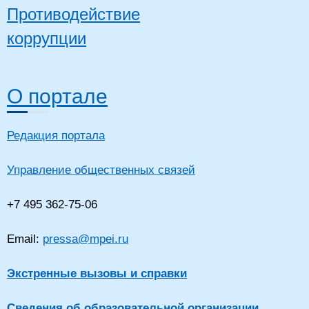
Противодействие
коррупции
Высш
Будников
- маг
18
Александр
ассистент
Физика
Техн
Александрович
Магис
О портале
Редакция портала
Дифференциальные
уравнения;
Высш
Математический
Булычева Ольга
- спе
Управление общественных связей
19
доцент
анализ;
Николаевна
Физи
Линейная алгебра и
Физик
аналитическая
геометрия
+7 495 362-75-06
Email:
pressa@mpei.ru
Высш
- спе
Бурцев Андрей
Прик
Экстренные вызовы и справки
20
доцент
Базы данных
Петрович
мате
Инже
инже
Сведения об образовательной организации