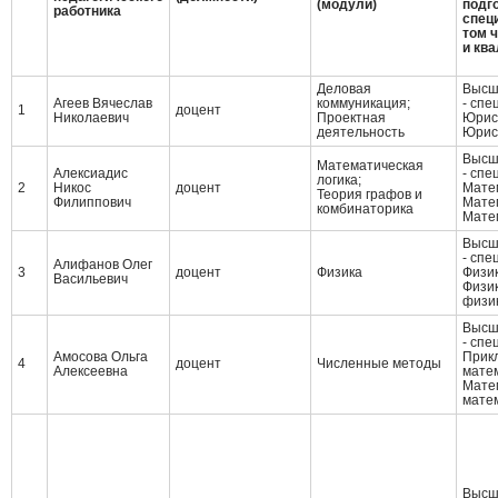
(модули)
подго
работника
спец
том 
и кв
Деловая
Высш
Агеев Вячеслав
коммуникация;
- спе
1
доцент
Николаевич
Проектная
Юрис
деятельность
Юрис
Высш
Математическая
Алексиадис
- спе
логика;
2
Никос
доцент
Мате
Теория графов и
Филиппович
Мате
комбинаторика
Мате
Высш
- спе
Алифанов Олег
3
доцент
Физика
Физи
Васильевич
Физик
физи
Высш
- спе
Амосова Ольга
Прик
4
доцент
Численные методы
Алексеевна
мате
Мате
мате
Высш