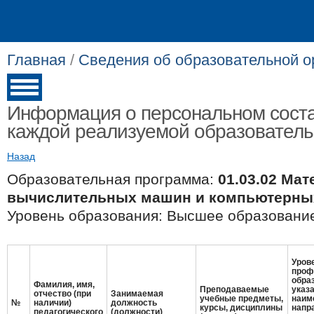
Главная
/
Сведения об образовательной о
Информация о персональном соста
каждой реализуемой образовател
Назад
Образовательная программа:
01.03.02 Ма
вычислительных машин и компьютерны
Уровень образования: Высшее образование
Урове
проф
обра
Фамилия, имя,
Преподаваемые
указ
отчество (при
Занимаемая
учебные предметы,
наим
№
наличии)
должность
курсы, дисциплины
напр
педагогического
(должности)