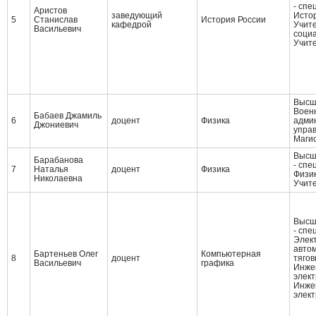
- спе
Аристов
заведующий
Исто
5
Станислав
История России
кафедрой
Учите
Васильевич
социа
Учит
Высш
Воен
Бабаев Джамиль
6
доцент
Физика
адми
Джониевич
упра
Маги
Высш
Барабанова
- спе
7
Наталья
доцент
Физика
Физи
Николаевна
Учит
Высш
- спе
Элект
авто
Бартеньев Олег
Компьютерная
8
доцент
тягов
Васильевич
графика
Инже
элект
Инже
элек