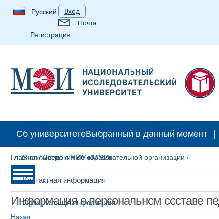
Вход
Русский
Почта
Регистрация
Об университете
Выбранный в данный момент
Главная
Знакомство с НИУ «МЭИ»
/
Сведения об образовательной организации
/
Контактная информация
Информация о персональном составе пе
Официальная информация
Назад