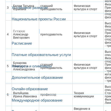
маг
Физ
Белая Татьяна
старший
Физическая
Устойчивое развитие
3
Пре
Юрьевна
преподаватель
культура и спорт
физ
спор
физ
Национальные проекты России
Выс
Физи
спо
Образование
Бухаров
Физическая
Пре
4
Александр
преподаватель
культура и спорт
физ
Викторович
спо
физ
Расписание
- тр
Выс
Платные образовательные услуги
спе
Физи
спо
Бухарова
старший
Физическая
Пре
Конкурсы и олимпиады
5
Маргарита
преподаватель
культура и спорт
физ
Александровна
- тр
кат
Дополнительное образование
физ
- тр
Выс
Онлайн-образование
спе
Валуйцева
Теория
Стр
6
профессор
Ирина Ивановна
коммуникации
при
Фил
Международное образование
Лин
Введение в