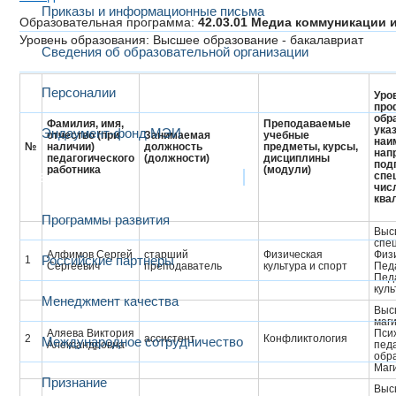
Приказы и информационные письма
Образовательная программа:
42.03.01 Медиа коммуникации 
Уровень образования: Высшее образование - бакалавриат
Сведения об образовательной организации
Персоналии
Уро
про
обр
Фамилия, имя,
Преподаваемые
ука
Эндаумент-фонд МЭИ
отчество (при
Занимаемая
учебные
наи
№
наличии)
должность
предметы, курсы,
нап
педагогического
(должности)
дисциплины
подг
работника
(модули)
Развитие и сотрудничество
спе
чис
ква
Программы развития
Выс
спе
Алфимов Сергей
старший
Физическая
Физ
Российские партнеры
1
Сергеевич
преподаватель
культура и спорт
Педа
Пед
куль
Менеджмент качества
Выс
маг
Аляева Виктория
Пси
2
ассистент
Конфликтология
Международное сотрудничество
Александровна
пед
обр
Маги
Признание
Выс