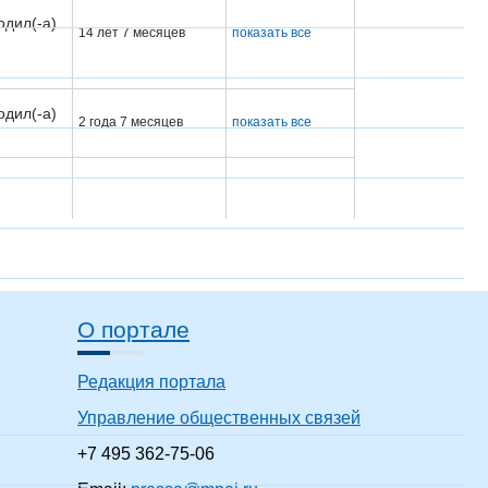
одил(-а)
14 лет 7 месяцев
показать все
одил(-а)
2 года 7 месяцев
показать все
одил(-а)
8 лет 7 месяцев
показать все
О портале
одил(-а)
15 лет 7 месяцев
показать все
Редакция портала
Управление общественных связей
+7 495 362-75-06