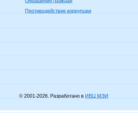
Обращения граждан
операционной
шее образование
ктрические аппараты
системой Astra
Противодействие коррупции
Не прох
енер-
к.пед.наук
доцент
Linux, 16 ч.
ктромеханик,
енер-
(НИУ "МЭИ",
ктромеханик
772416792036,
02.10.2023)
шее образование -
Не прох
циалитет
к.филол.н.
доцент
показать все
ионоведение
циалист, Регионовед
Использование
компьютера с
операционной
шее образование -
системой Astra
истратура
Без
Без
Не прох
тегазовое дело
ученой
ученого
Linux, 16 ч.
© 2001-
2026
. Разработано в
ИВЦ МЭИ
стр техники и
степени
звания
(НИУ "МЭИ",
нологии
772421886930,
22.11.2024)
шее
Не прох
фессиональное
к.фил.н.
доцент
показать все
ософия