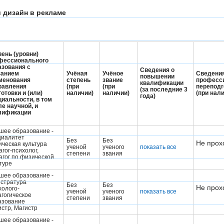
и дизайн в рекламе
вень (уровни)
фессионального
азования с
Сведения о
занием
Учёная
Учёное
Сведения
повышении
менования
степень
звание
професс
квалификации
равления
(при
(при
переподг
(за последние 3
отовки и (или)
наличии)
наличии)
(при нал
года)
циальности, в том
ле научной, и
лификации
шее образование -
циалитет
Без
Без
Не прох
ическая культура
ученой
ученого
показать все
гог-психолог,
степени
звания
агог по физической
туре
шее образование -
истратура
Без
Без
Не прох
холого-
ученой
ученого
показать все
агогическое
степени
звания
азование
стр, Магистр
шее образование -