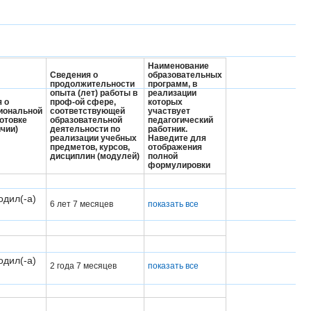
Наименование
Сведения о
образовательных
продолжительности
программ, в
опыта (лет) работы в
реализации
 о
проф-ой сфере,
которых
иональной
соответствующей
участвует
отовке
образовательной
педагогический
ичии)
деятельности по
работник.
реализации учебных
Наведите для
предметов, курсов,
отображения
дисциплин (модулей)
полной
формулировки
одил(-а)
6 лет 7 месяцев
показать все
одил(-а)
2 года 7 месяцев
показать все