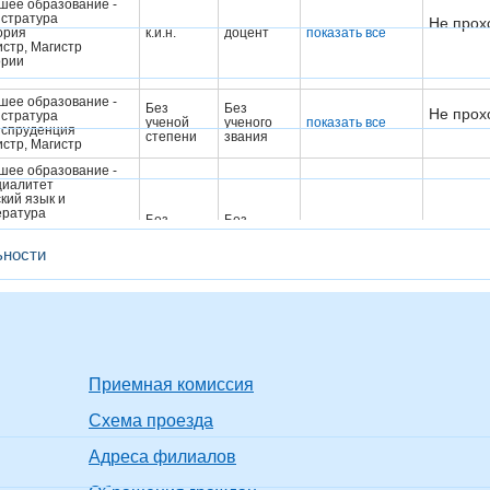
шее образование -
истратура
Не прох
ория
к.и.н.
доцент
показать все
стр, Магистр
ории
шее образование -
Без
Без
Не прох
истратура
ученой
ученого
показать все
спруденция
степени
звания
стр, Магистр
шее образование -
циалитет
кий язык и
ература
Без
Без
Не прох
ель английского
ученой
ученого
показать все
а и немецкого языка
степени
звания
ьности
арубежной
ературы, Учитель
кого языка и
ературы
шее образование -
циалитет
ческая культура и
Без
Без
Не прох
рт
ученой
ученого
показать все
нер-преподаватель,
Приемная комиссия
степени
звания
подаватель
ического воспитания
Схема проезда
енер по виду спорта
Использование
Адреса филиалов
компьютера с