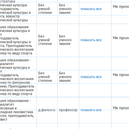
истратура
ическая культура
Без
Без
Не прох
подаватель
ученой
ученого
показать все
ической культуры и
степени
звания
та, Магистр
ической культуры
шее образование
ческая культура и
рт
Без
Без
Не прох
подаватель
ученой
ученого
показать все
ической культуры и
степени
звания
рта, Преподаватель
ического воспитания
енер по виду спорта
шее образование -
циалитет
ческая культура и
рт
Без
Без
Не прох
подаватель
ученой
ученого
показать все
ического воспитания
степени
звания
енер по фигурному
анию, Преподаватель
ического воспитания
енер по виду спорта
шее образование -
циалитет
Не прох
уктурная и
д.филол.н.
профессор
показать все
кладная лингвистика
олог, преподаватель,
гвист