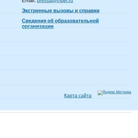
Email:
pressa@mpei.ru
Экстренные вызовы и справки
одил(-а)
47 лет 7 месяцев
показать все
Сведения об образовательной
организации
одил(-а)
25 лет 7 месяцев
показать все
одил(-а)
3 года 7 месяцев
показать все
Карта сайта
одил(-а)
28 лет 7 месяцев
показать все