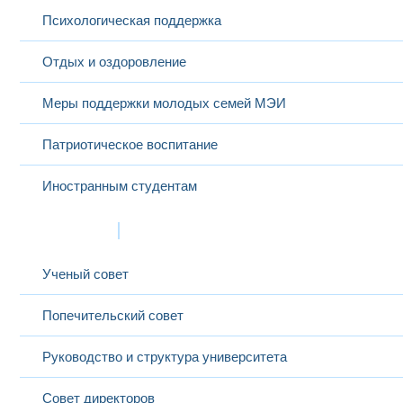
Магис
Психологическая поддержка
Высш
Степыкин
профе
29
Николай
профессор
Иностранный язык
Нацио
Отдых и оздоровление
Иванович
Эконо
Меры поддержки молодых семей МЭИ
Патриотическое воспитание
Иностранным студентам
Структура
Ученый совет
Попечительский совет
Руководство и структура университета
Совет директоров