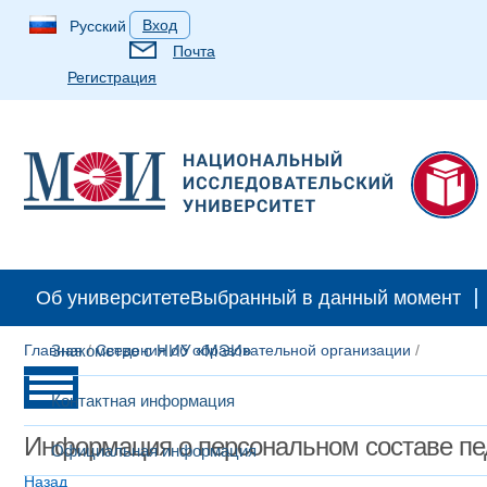
Вход
Русский
Почта
Регистрация
Об университете
Выбранный в данный момент
Главная
Знакомство с НИУ «МЭИ»
/
Сведения об образовательной организации
/
Контактная информация
Информация о персональном составе пе
Официальная информация
Назад