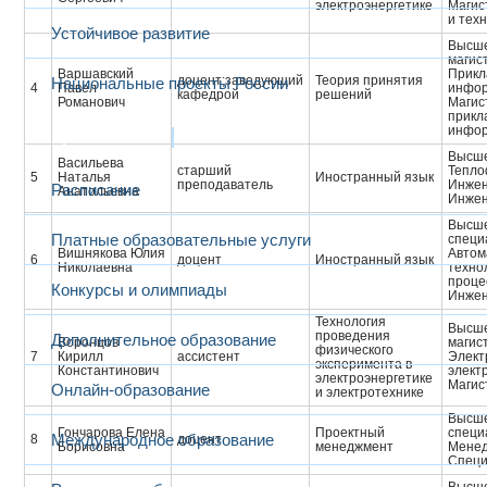
электроэнергетике
Магис
и тех
Устойчивое развитие
Высше
магис
Варшавский
Прикл
доцент;заведующий
Теория принятия
Национальные проекты России
4
Павел
инфор
кафедрой
решений
Романович
Магис
прикл
инфор
Образование
Высше
Васильева
старший
Тепло
5
Наталья
Иностранный язык
преподаватель
Инжен
Расписание
Анатольевна
Инжен
Высше
Платные образовательные услуги
специ
Вишнякова Юлия
Автом
6
доцент
Иностранный язык
Николаевна
техно
проце
Конкурсы и олимпиады
Инжен
Технология
Высше
проведения
Дополнительное образование
Воронцов
магис
физического
7
Кирилл
ассистент
Элект
эксперимента в
Константинович
элект
электроэнергетике
Магис
Онлайн-образование
и электротехнике
Высше
Гончарова Елена
Проектный
специ
Международное образование
8
доцент
Борисовна
менеджмент
Мене
Cпеци