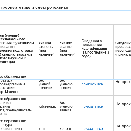
ктроэнергетике и электротехнике
нь (уровни)
ссионального
Сведения о
ования с указанием
Учёная
Учёное
Сведени
повышении
нования
степень
звание
професс
квалификации
вления подготовки
(при
(при
перепод
(за последние 3
и) специальности, в
наличии)
наличии)
(при нал
года)
исле научной, и
ификации
е образование -
тратура
Без
Без
Не прох
роэнергетика и
ученой
ученого
показать все
ротехника
степени
звания
тр, Магистр
е образование -
алитет
Без
Не прох
истика
к.филол.н.
ученого
показать все
ист, преподаватель,
звания
алист
е образование -
тратура
Не прох
роэнергетика
к.т.н.
доцент
показать все