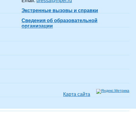
Email:
pressa@mpei.ru
одил(-а)
22 года 7 месяцев
показать все
Экстренные вызовы и справки
Сведения об образовательной
организации
одил(-а)
6 лет 7 месяцев
показать все
одил(-а)
9 лет 7 месяцев
показать все
одил(-а)
10 лет 7 месяцев
показать все
Карта сайта
одил(-а)
20 лет 7 месяцев
показать все