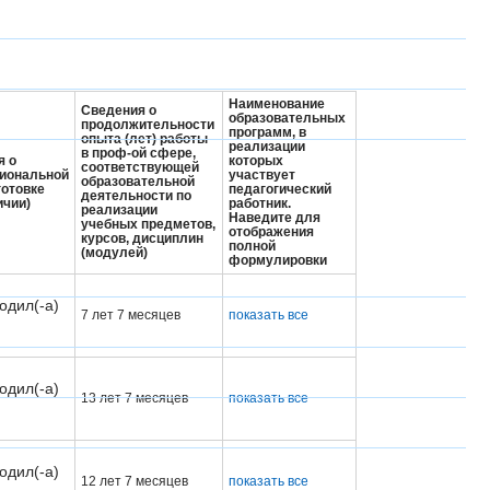
Наименование
Сведения о
образовательных
продолжительности
программ, в
опыта (лет) работы
реализации
в проф-ой сфере,
я о
которых
соответствующей
иональной
участвует
образовательной
готовке
педагогический
деятельности по
ичии)
работник.
реализации
Наведите для
учебных предметов,
отображения
курсов, дисциплин
полной
(модулей)
формулировки
одил(-а)
7 лет 7 месяцев
показать все
одил(-а)
13 лет 7 месяцев
показать все
одил(-а)
12 лет 7 месяцев
показать все