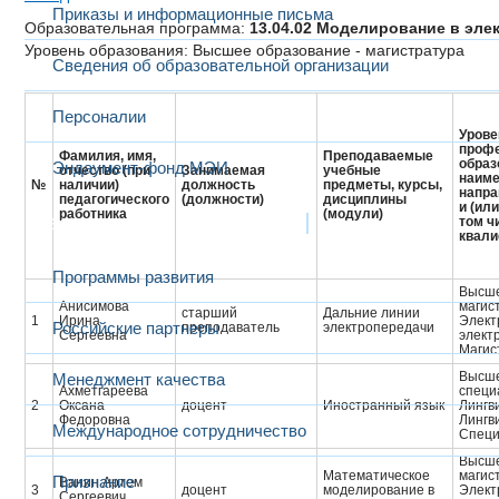
Приказы и информационные письма
Образовательная программа:
13.04.02 Моделирование в эле
Уровень образования: Высшее образование - магистратура
Сведения об образовательной организации
Персоналии
Урове
профе
Фамилия, имя,
Преподаваемые
образ
Эндаумент-фонд МЭИ
отчество (при
Занимаемая
учебные
наиме
№
наличии)
должность
предметы, курсы,
напра
педагогического
(должности)
дисциплины
и (ил
работника
(модули)
Развитие и сотрудничество
том ч
квал
Программы развития
Высше
Анисимова
магис
старший
Дальние линии
1
Ирина
Элект
Российские партнеры
преподаватель
электропередачи
Сергеевна
элект
Магис
Высше
Менеджмент качества
Ахметгареева
специ
2
Оксана
доцент
Иностранный язык
Лингв
Федоровна
Лингв
Международное сотрудничество
Cпеци
Высше
Математическое
магис
Признание
Ванин Артем
3
доцент
моделирование в
Элект
Сергеевич