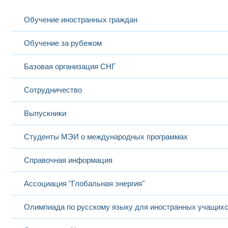
Обучение иностранных граждан
Спецвопросы
Высше
Обучение за рубежом
электроэнергетики;
специ
Матвеев Даниил
старший
Моделирование
Высок
19
Анатольевич
преподаватель
высоковольтных
элект
электроустановок в
элект
Базовая организация СНГ
электроэнергетике
Инже
Сотрудничество
Высше
Выпускники
Современные
магис
Мишин Алексей
старший
20
языки
Инфор
Алексеевич
преподаватель
программирования
вычис
Магис
Студенты МЭИ о международных программах
Высше
Морозова
Полуп
старший
21
Маргарита
Иностранный язык
диэле
Справочная информация
преподаватель
Владимировна
Инжен
Инжен
Ассоциация "Глобальная энергия"
Высше
Элект
Мызникова
Проектный
пром
22
Марина
доцент
менеджмент
предп
Олимпиада по русскому языку для иностранных учащих
Николаевна
сельс
Инжен