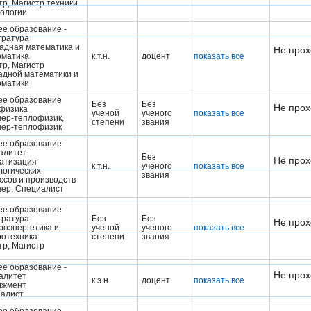
тр, Магистр техники
нологии
е образование -
тратура
адная математика и
Не прох
матика
к.т.н.
доцент
показать все
тр, Магистр
адной математики и
матики
е образование
Без
Без
Не прох
физика
ученой
ученого
показать все
ер-теплофизик,
степени
звания
ер-теплофизик
е образование -
алитет
Без
Не прох
атизация
к.т.н.
ученого
показать все
логических
звания
ссов и производств
ер, Cпециалист
е образование -
тратура
Без
Без
Не прох
роэнергетика и
ученой
ученого
показать все
ротехника
степени
звания
тр, Магистр
е образование -
Не прох
алитет
к.э.н.
доцент
показать все
джмент
алист