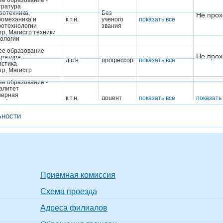
е образование -
тратура
ротехника,
Без
Не прох
ромеханика и
к.т.н.
ученого
показать все
ротехнологии
звания
тр, Магистр техники
нологии
е образование -
Не прох
тратура
д.с.н.
профессор
показать все
истика
тр, Магистр
е образование -
алитет
нерная
к.т.н.
доцент
показать все
показать
рофизика
ер, Инженер
трофизик
ьности
е образование -
тратура
Без
Не прох
роэнергетика
к.т.н.
ученого
показать все
тр, Магистр техники
звания
нологии
е образование -
алитет
Приемная комиссия
Не прох
роэнергетические
к.т.н.
доцент
показать все
мы и сети
ер-электрик,
Схема проезда
нер
Адреса филиалов
е образование -
алитет
я и методика