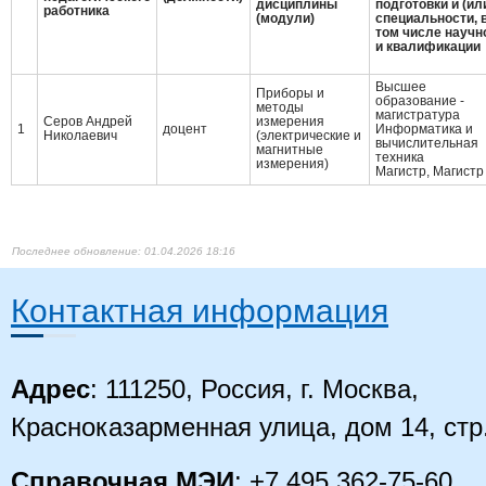
дисциплины
подготовки и (ил
работника
(модули)
специальности, 
том числе научн
и квалификации
Высшее
Приборы и
образование -
методы
магистратура
Серов Андрей
измерения
1
доцент
Информатика и
Николаевич
(электрические и
вычислительная
магнитные
техника
измерения)
Магистр, Магистр
01.04.2026 18:16
Контактная информация
Адрес
: 111250, Россия, г. Москва,
Красноказарменная улица, дом 14, стр
Справочная МЭИ
: +7 495 362-75-60