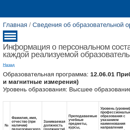
Главная
/
Сведения об образовательной о
Информация о персональном соста
каждой реализуемой образовател
Назад
Образовательная программа:
12.06.01 Пр
и магнитные измерения)
Уровень образования: Высшее образование
Уровень (уровни)
профессиональн
Преподаваемые
образования с
Фамилия, имя,
учебные
указанием
отчество (при
Занимаемая
предметы,
наименования
№
наличии)
должность
курсы,
направления
педагогического
(должности)