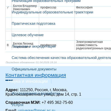
Реализация образовательных программ
Белов Владимир
7
профессор
Философия
Николаевич
Индивидуальные образовательные траектории
Практическая подготовка
Целевое обучение
Электромагнитная
Белов Леонид
8
профессор
совместимость
Лицензии и аккредитации
Алексеевич
радиоэлектронных сред
Система обеспечения качества образовательной деятел
01.04.2026 18:16
Беспалько
9
Виктор
профессор
Правоведение
Официальные документы
Геннадиевич
Контактная информация
Наука и инновации
Болдырева
10
Татьяна
профессор
Основы электронных це
Ивановна
Адрес
: 111250, Россия, г. Москва,
Исследования и разработки
Красноказарменная улица, дом 14, стр. 1
Бровко Татьяна
старший
Основы научных
11
Справочная МЭИ
: +7 495 362-75-60
Антоновна
преподаватель
исследований
Услуги
Email
:
universe@mpei.ac.ru