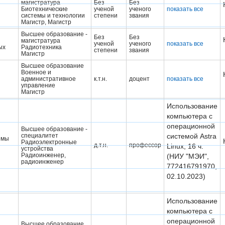
магистратура
Без
Без
Биотехнические
ученой
ученого
показать все
системы и технологии
степени
звания
Магистр, Магистр
Высшее образование -
Без
Без
магистратура
ученой
ученого
показать все
ых
Радиотехника
степени
звания
Магистр
Высшее образование
Военное и
административное
к.т.н.
доцент
показать все
управление
Магистр
Использование
компьютера с
операционной
Высшее образование -
специалитет
системой Astra
емы
Радиоэлектронные
д.т.н.
профессор
Linux, 16 ч.
устройства
Радиоинженер,
(НИУ "МЭИ",
радиоинженер
772416791970,
02.10.2023)
Использование
компьютера с
операционной
Высшее образование