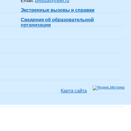
Email:
pressa@mpei.ru
Экстренные вызовы и справки
11.05.01 -
Радиоэлектронные
Сведения об образовательной
системы и
Не проходил(-а)
организации
5 лет 7 месяцев
комплексы
(Радиоэлектронные
системы и
комплексы)
Не проходил(-а)
41 год 7 месяцев
показать все
Карта сайта
Не проходил(-а)
37 лет 7 месяцев
показать все