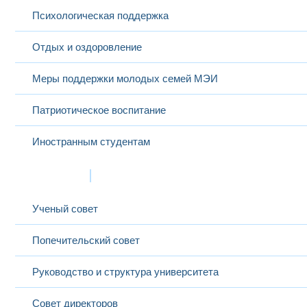
Психологическая поддержка
Голубева Ирина
старший
Отдых и оздоровление
23
Информатика
Валерьевна
преподаватель
Меры поддержки молодых семей МЭИ
Патриотическое воспитание
Гончарова Елена
24
доцент
Проектный менеджмент
Борисовна
Иностранным студентам
Цифровая и
микропроцессорная тех
Графов Михаил
старший
25
Основы теории
Валерьевич
преподаватель
Структура
радиолокационных сист
комплексов
Ученый совет
Гуреев Ярослав
старший
26
Спортивные секции
Владиленович
преподаватель
Попечительский совет
Гусарова Мария
27
профессор
Социология
Николаевна
Руководство и структура университета
Совет директоров