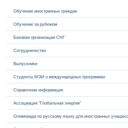
Бучнев Олег
15
профессор
Проектный менеджмент
Алексеевич
Обучение иностранных граждан
Обучение за рубежом
Веселов
Деловая коммуникация;
16
Александр
доцент
Мировые цивилизации и
Базовая организация СНГ
Александрович
мировые культуры
Сотрудничество
Винокуров
Устройства генерирован
17
Сергей
ассистент
формирования сигналов
Андреевич
Электроника
Выпускники
Студенты МЭИ о международных программах
Владимиров
18
Сергей
доцент
Электродинамика
Справочная информация
Валерьевич
Ассоциация "Глобальная энергия"
Власенко Ольга
старший
19
Правоведение
Борисовна
преподаватель
Олимпиада по русскому языку для иностранных учащих