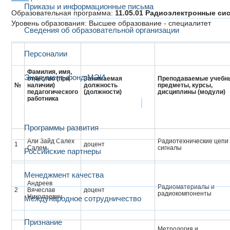
Приказы и информационные письма
Образовательная программа:
11.05.01 Радиоэлектронные си
Уровень образования: Высшее образование - специалитет
Сведения об образовательной организации
Персоналии
Фамилия, имя,
Эндаумент-фонд МЭИ
отчество (при
Занимаемая
Преподаваемые учебн
№
наличии)
должность
предметы, курсы,
педагогического
(должности)
дисциплины (модули)
работника
Развитие и сотрудничество
Программы развития
Али Зайд Салех
Радиотехнические цепи
1
доцент
Салем
сигналы
Российские партнеры
Менеджмент качества
Андреев
Радиоматериалы и
2
Вячеслав
доцент
радиокомпоненты
Николаевич
Международное сотрудничество
Признание
Метрология и