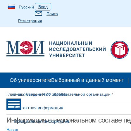
Вход
Русский
Почта
Регистрация
Об университете
Выбранный в данный момент
Главная
Знакомство с НИУ «МЭИ»
/
Сведения об образовательной организации
/
Контактная информация
Информация о персональном составе пе
Официальная информация
Назад