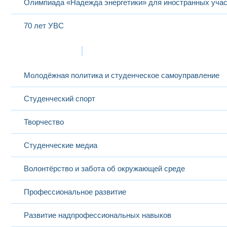
Олимпиада «Надежда энергетики» для иностранных учас
Вытовтов
20
Константин
профессор
Основы теории цепей
Анатольевич
70 лет УВС
Жизнь в МЭИ
Молодёжная политика и студенческое самоуправление
Габриелян
Устройства генерирован
21
ассистент
Давид Ашотович
формирования сигналов
Студенческий спорт
Творчество
Студенческие медиа
Волонтёрство и забота об окружающей среде
Глухов Олег
Сетевые информацион
22
ассистент
Вадимович
технологии
Профессиональное развитие
Развитие надпрофессиональных навыков