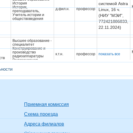
История
системой Astra
Историк,
д.фил.н.
профессор
Linux, 16 ч.
преподаватель,
Учитель истории и
(НИУ "МЭИ",
обществоведения
772421886833,
22.11.2024)
Высшее образование -
специалитет
Конструирование и
производство
к.т.н.
профессор
показать все
радиоаппаратуры
ств
Радиоинженер,
инженер -конструктор -
технолог
ьности
Высшее образование -
специалитет
д.ю.н.
доцент
показать все
Юриспруденция
Юрист, Cпециалист
Высшее образование -
специалитет
пей
Радиотехника
к.т.н.
доцент
показать все
Приемная комиссия
Радиоинженер,
радиоинженер
Схема проезда
Высшее образование -
Без
Без
магистратура
ученой
ученого
показать все
Адреса филиалов
Радиотехника
степени
звания
Магистр, Магистр