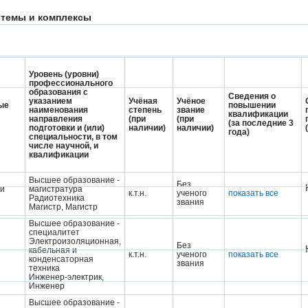
стемы и комплексы
Уровень (уровни)
профессионального
образования с
Сведения о
указанием
Учёная
Учёное
ые
повышении
наименования
степень
звание
квалификации
направления
(при
(при
(за последние 3
подготовки и (или)
наличии)
наличии)
года)
специальности, в том
числе научной, и
квалификации
Высшее образование -
Без
 и
магистратура
к.т.н.
ученого
показать все
Радиотехника
звания
Магистр, Магистр
Высшее образование -
специалитет
Электроизоляционная,
Без
кабельная и
к.т.н.
ученого
показать все
конденсаторная
звания
техника
Инженер-электрик,
Инженер
Высшее образование -