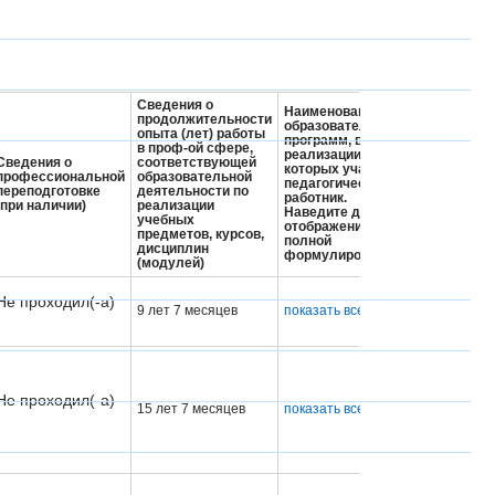
Сведения о
Наименование
продолжительности
образовательных
опыта (лет) работы
программ, в
в проф-ой сфере,
реализации
Сведения о
соответствующей
которых участвует
профессиональной
образовательной
педагогический
переподготовке
деятельности по
работник.
(при наличии)
реализации
Наведите для
учебных
отображения
предметов, курсов,
полной
дисциплин
формулировки
(модулей)
Не проходил(-а)
9 лет 7 месяцев
показать все
Не проходил(-а)
15 лет 7 месяцев
показать все