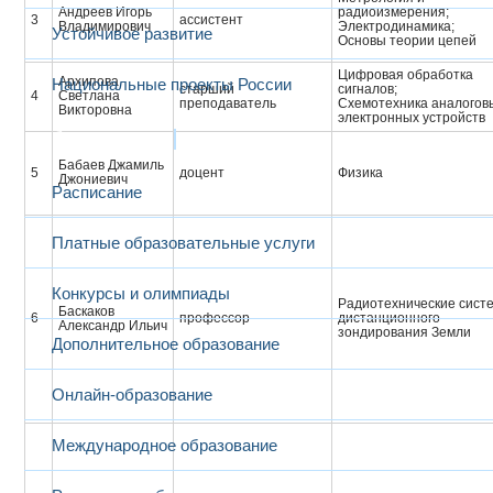
Андреев Игорь
радиоизмерения;
3
ассистент
Владимирович
Электродинамика;
Устойчивое развитие
Основы теории цепей
Цифровая обработка
Архипова
Национальные проекты России
старший
сигналов;
4
Светлана
преподаватель
Схемотехника аналогов
Викторовна
электронных устройств
Образование
Бабаев Джамиль
5
доцент
Физика
Джониевич
Расписание
Платные образовательные услуги
Конкурсы и олимпиады
Радиотехнические сист
Баскаков
6
профессор
дистанционного
Александр Ильич
зондирования Земли
Дополнительное образование
Онлайн-образование
Международное образование