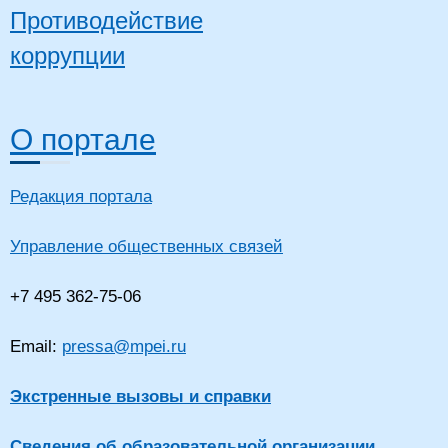
литературы
Противодействие
Высшее
Воронкина
образовани
старший
Проектная
коррупции
15
Анжелика
магистрату
преподаватель
деятельность
Алексеевна
Менеджмен
Магистр, Ма
Высшее
образовани
О портале
Теория
магистрату
Гребенщиков
старший
16
автоматического
Управление
Николай Ильич
преподаватель
управления
технически
системах
Магистр, Ма
Редакция портала
Высшее
образовани
специалите
Управление общественных связей
Физическая 
и спорт
Преподава
Грушин Виталий
старший
Спортивные
физическог
17
+7 495 362-75-06
Андреевич
преподаватель
секции
воспитания 
по фигурно
катанию,
Преподава
Email:
pressa@mpei.ru
физическог
воспитания 
по виду спо
Экстренные вызовы и справки
Высшее
образовани
Гуреев Ярослав
старший
Спортивные
18
магистрату
Владиленович
преподаватель
секции
Спорт
Сведения об образовательной организации