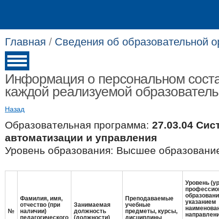
Главная
/
Сведения об образовательной о
Информация о персональном соста
каждой реализуемой образовател
Назад
Образовательная программа:
27.03.04 Си
автоматизации и управления
Уровень образования: Высшее образование
Уровень (у
профессио
образовани
Фамилия, имя,
Преподаваемые
указанием
отчество (при
Занимаемая
учебные
наименова
№
наличии)
должность
предметы, курсы,
направлен
педагогического
(должности)
дисциплины