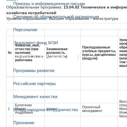
Приказы и информационные письма
Образовательная программа:
13.04.02 Техническое и инфор
хозяйства потребителей
Сведения об образовательной организации
Уровень образования: Высшее образование - магистратура
Персоналии
Уров
Эндаумент-фонд МЭИ
про
Фамилия, имя,
Преподаваемые
обра
отчество (при
Занимаемая
учебные предметы,
наи
№
наличии)
должность
курсы, дисциплины
напр
Развитие и сотрудничество
педагогического
(должности)
(модули)
(или
работника
том 
ква
Программы развития
Российские партнеры
Менеджмент качества
Высш
Булатенко
спец
Проектный
1
Мария
доцент
Мен
Международное сотрудничество
менеджмент
Андреевна
Инж
Мен
Признание