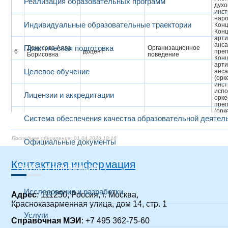
Реализация образовательных программ
духо
инст
наро
Индивидуальные образовательные траектории
Конц
Конц
арти
анса
Практическая подготовка
Денисова Алла
Организационное
6
доцент
пре
Борисовна
поведение
Конц
арти
Целевое обучение
анса
(орк
инст
испо
Лицензии и аккредитации
орке
пре
(орк
Система обеспечения качества образовательной деятел
удар
Конц
арти
анса
01.04.2026 18:16
Официальные документы
(орк
инст
Контактная информация
Управление
Высш
Наука и инновации
сервисно-
маги
Егоров Максим
7
доцент
эксплуатационной
Элек
Сергеевич
деятельностью в
элек
электрохозяйстве
Маги
Исследования и разработки
Адрес
: 111250, Россия, г. Москва,
Экономика
Красноказарменная улица, дом 14, стр. 1
Высш
электропотребления
Кошарная Юлия
маги
Услуги
8
доцент
в промышленности;
Васильевна
Фина
Справочная МЭИ
: +7 495 362-75-60
Энергосиловое
Экон