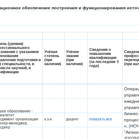
мационное обеспечение построения и функционирования источ
ень (уровни)
фессионального
Сведения о
зования с указанием
Учёная
Учёное
Сведен
повышении
менования
степень
звание
профес
квалификации
авления подготовки и
(при
(при
перепод
(за последние 3
) специальности, в
наличии)
наличии)
(при на
года)
числе научной, и
лификации
Опера
управл
ежедне
управл
ее образование -
бизнес
иалитет
еджмент организации
к.э.н.
доцент
показать все
процес
енер-менеджер,
ч. (НО
еджер
"Актион
Д20250