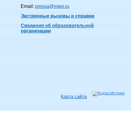
Email:
pressa@mpei.ru
Экстренные вызовы и справки
ходил(-а)
21 год 7 месяцев
показать все
Сведения об образовательной
организации
ходил(-а)
20 лет 7 месяцев
показать все
ходил(-а)
34 года 7 месяцев
показать все
Карта сайта
ходил(-а)
10 лет 7 месяцев
показать все