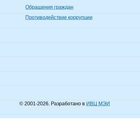
Обращения граждан
ее образование -
иалитет
троэнергетика
Противодействие коррупции
енер-преподаватель
Без
Без
Не про
троэнергетических
ученой
ученого
показать все
иплин, инженер -
степени
звания
одаватель -
троэнергетических
циплин
ее образование -
иалитет
ия и методика
Не про
подавания
к.филол.н.
доцент
показать все
транных языков и
тур
вист, преподаватель,
вист, преподаватель
ее образование -
иалитет
ктроснабжение
Не про
мышленных
к.т.н.
доцент
показать все
приятий, городов и
© 2001-
2026
. Разработано в
ИВЦ МЭИ
ского хозяйства
нер-электрик,
нер-электрик
ее образование -
отовка кадров высшей
лификации
Не про
тро- и теплотехника
к.т.н.
доцент
показать все
одаватель-
едователь, Кадры