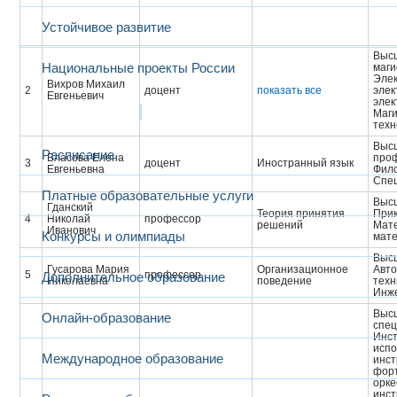
Устойчивое развитие
Высш
Национальные проекты России
маги
Элек
Вихров Михаил
2
доцент
показать все
элек
Евгеньевич
элек
Образование
Маги
техн
Выс
Расписание
Власова Елена
про
3
доцент
Иностранный язык
Евгеньевна
Фил
Cпе
Платные образовательные услуги
Выс
Гданский
Теория принятия
Прик
4
Николай
профессор
решений
Мате
Иванович
Конкурсы и олимпиады
мат
Выс
Гусарова Мария
Организационное
Авто
5
профессор
Дополнительное образование
Николаевна
поведение
техн
Инже
Высш
Онлайн-образование
спец
Инс
испо
Международное образование
инст
форт
орке
инст