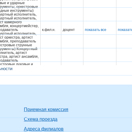
вые и ударные
рументы; оркестровые
дные инструменты)
ертный исполнитель,
ертный исполнитель,
ст камерного
мбля, концертмейстер,
подаватель
к.фил.н.
доцент
показать все
показат
ертный исполнитель,
ст оркестра, артист
мбля, преподаватель
естровые струнные
рументы) Концертный
лнитель, артист
стра, артист ансамбля,
подаватель
естровые духовые и
ьности
ные инструменты)
ертный исполнитель,
ст оркестра, артист
мбля, преподаватель
естровые народные
рументы)
ее образование -
стратура
Без
Не про
троэнергетика и
к.т.н.
ученого
показать все
тротехника
звания
Приемная комиссия
стр, Магистр
ее образование -
Схема проезда
Без
Не про
стратура
к.т.н.
ученого
показать все
нсы и кредит
звания
Адреса филиалов
омист, Магистр