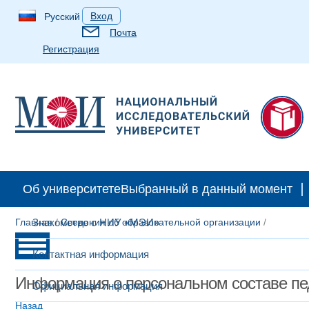
Вход
Русский
Почта
Регистрация
Об университете
Выбранный в данный момент
Главная
Знакомство с НИУ «МЭИ»
/
Сведения об образовательной организации
/
Контактная информация
Информация о персональном составе пе
Официальная информация
Назад