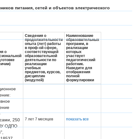
ников питания, сетей и объектов электрического
Сведения о
Наименование
продолжительности
образовательных
опыта (лет) работы
программ, в
в проф-ой сфере,
реализации
ия о
соответствующей
которых
сиональной
образовательной
участвует
готовке
деятельности по
педагогический
личии)
реализации
работник.
учебных
Наведите для
предметов, курсов,
отображения
дисциплин
полной
(модулей)
формулировки
ционное
ение:
вное
ение
-
7 лет 7 месяцев
показать все
сами, 250
ЧУ ОДПО
",
18537,