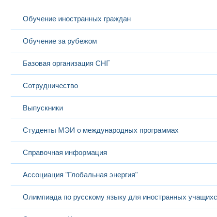
выс
Выс
Обучение иностранных граждан
Панкова
13
Виктория
доцент
Иностранный язык
Учит
Викторовна
и не
Обучение за рубежом
зару
Высш
Рашевская
Системы
спец
Базовая организация СНГ
14
Марина
доцент
электроснабжения
Элек
Александровна
потребителей
Инже
Инже
Сотрудничество
Выпускники
Высш
спец
Ройзензон
Теория принятия
Авт
Студенты МЭИ о международных программах
15
Григорий
доцент
решений
сист
Владимирович
инфо
Инже
Справочная информация
Ассоциация "Глобальная энергия"
Высш
Специальные
спец
Рыжкова Елена
16
профессор
вопросы
Элек
Олимпиада по русскому языку для иностранных учащих
Николаевна
электроснабжения
Инже
Инже