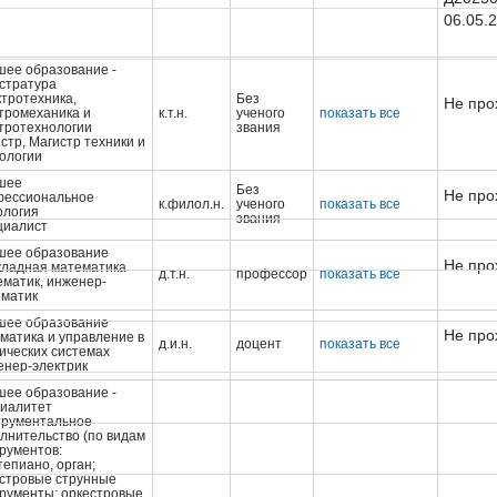
06.05.
ее образование -
стратура
тротехника,
Без
Не про
тромеханика и
к.т.н.
ученого
показать все
тротехнологии
звания
стр, Магистр техники и
ологии
шее
Без
Не про
фессиональное
к.филол.н.
ученого
показать все
ология
звания
циалист
шее образование
Не про
ладная математика
д.т.н.
профессор
показать все
матик, инженер-
ематик
шее образование
Не про
матика и управление в
д.и.н.
доцент
показать все
ических системах
нер-электрик
ее образование -
иалитет
трументальное
лнительство (по видам
рументов:
епиано, орган;
стровые струнные
рументы; оркестровые