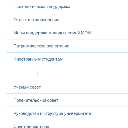
инже
Инже
Психологическая поддержка
Высш
маги
Отдых и оздоровление
Системы
Элек
Янченко Сергей
22
профессор
электроснабжения
элек
Александрович
потребителей
элек
Маги
Меры поддержки молодых семей МЭИ
техн
Патриотическое воспитание
Иностранным студентам
Структура
Ученый совет
Попечительский совет
Руководство и структура университета
Совет директоров