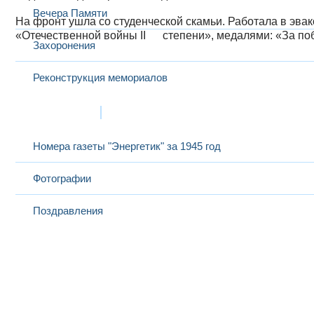
Вечера Памяти
На фронт ушла со студенческой скамьи. Работала в эвак
«Отечественной войны II степени», медалями: «За поб
Захоронения
Реконструкция мемориалов
Материалы
Номера газеты "Энергетик" за 1945 год
Фотографии
Поздравления