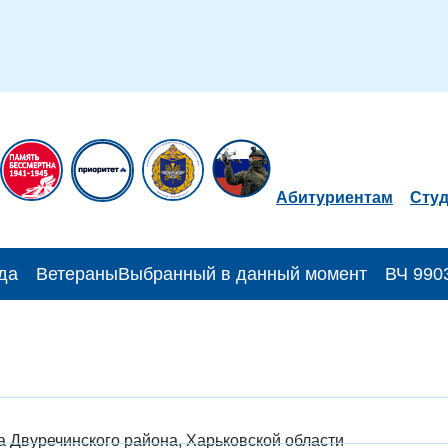
Абитуриентам
Сту
да
Ветераны
Выбранный в данный момент
ВЧ 990
а Двуречинского района, Харьковской области