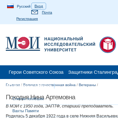
Вход
Русский
Почта
Регистрация
Герои Советского Союза
Защитники Сталингра
Главная
/
Великая отечественная война
/
Ветераны
/
Поисковые работы
Походня Нина Артемовна
Списки погибших
В МЭИ с 1950 года, ЭАПТФ, старший преподаватель.
Вахты Памяти
Родилась 5 декабря 1922 года в селе Нижняя Васильевк