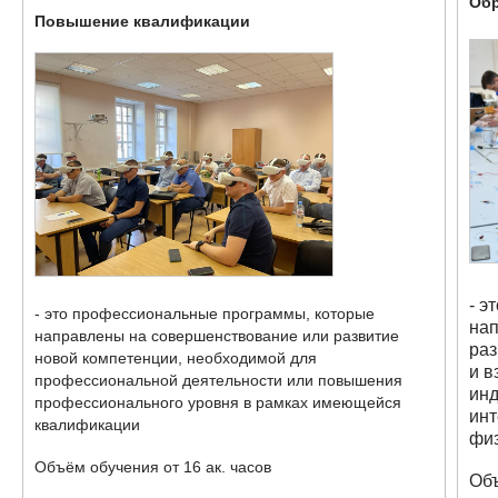
Об
​Повыш​​ение квалификации​
- э
- это профессиональные программы, которые
на
направлены на совершенствов​ание или развитие
раз
новой компетенции, необходимой для
и в
профессиональной деятельности или повышения
инд
профессионального уровня в рамках имеющейся
инт
квалификации
фи
Объём обучения от 16 ак. часов
Объ