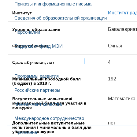
Приказы и информационные письма
Институт ра
Институт
Сведения об образовательной организации
Бакалавриа
Уровень образования
Персоналии
Очная
Форма обучения
Эндаумент-фонд МЭИ
Развитие и сотрудничество
4
Срок обучения, лет
Программы развития
192
Минимальный проходной балл
(бюджет) в 2018 г.
Российские партнеры
Математика -
Вступительные испытания/
минимальный балл для участия в
Менеджмент качества
конкурсе
Международное сотрудничество
нет
Дополнительные вступительные
испытания / минимальный балл для
участия в конкурсе
Признание