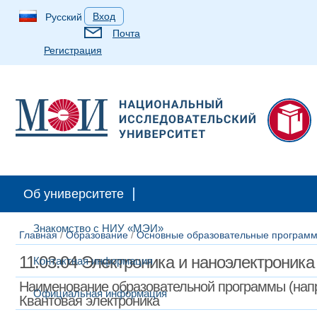
Вход
Русский
Почта
Регистрация
Об университете
Знакомство с НИУ «МЭИ»
Главная
/
Образование
/
Основные образовательные программ
11.03.04 Электроника и наноэлектроника
Контактная информация
Наименование образовательной программы (напр
Официальная информация
Квантовая электроника