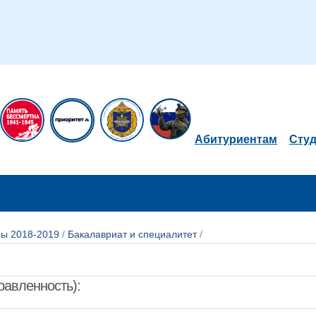
Абитуриентам
Сту
ы 2018-2019
/
Бакалавриат и специалитет
/
авленность):