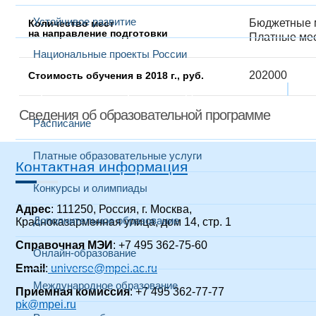
Устойчивое развитие
Бюджетные м
Количество мест
на направление подготовки
Платные мес
Национальные проекты России
202000
Стоимость обучения в 2018 г., руб.
Образование
Выбранный в данный момент
Сведения об образовательной программе
Расписание
Платные образовательные услуги
Контактная информация
Конкурсы и олимпиады
Адрес
: 111250, Россия, г. Москва,
Дополнительное образование
Красноказарменная улица, дом 14
, стр. 1
Справочная МЭИ
: +7 495 362-75-60
Онлайн-образование
Email
:
universe@mpei.ac.ru
Международное образование
Приемная комиссия
: +7 495 362-77-77
pk@mpei.ru