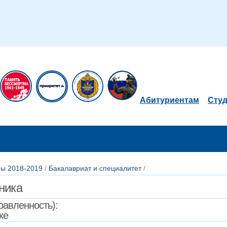
Абитуриентам
Сту
ы 2018-2019
/
Бакалавриат и специалитет
/
хника
авленность):
ке