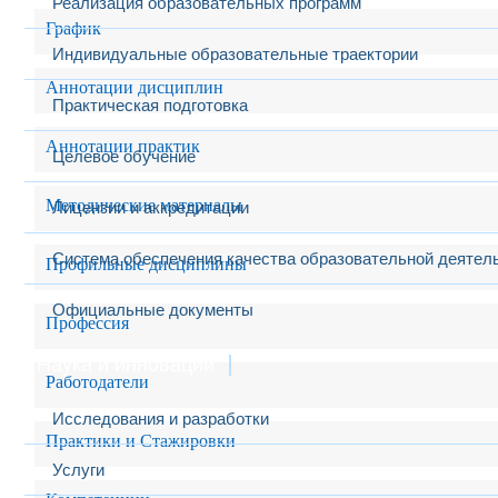
Реализация образовательных программ
График
Индивидуальные образовательные траектории
Аннотации дисциплин
Практическая подготовка
Аннотации практик
Целевое обучение
Методические материалы
Лицензии и аккредитации
Система обеспечения качества образовательной деятел
Профильные дисциплины
Официальные документы
Профессия
Наука и инновации
Работодатели
Исследования и разработки
Практики и Стажировки
Услуги