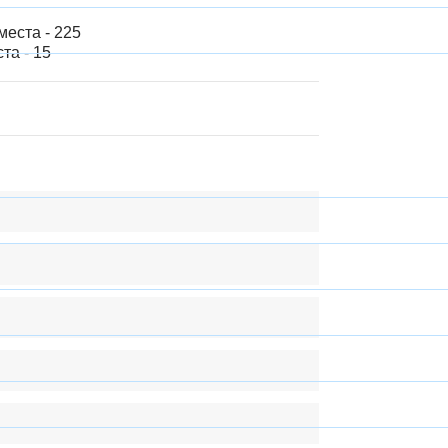
еста - 225
та - 15