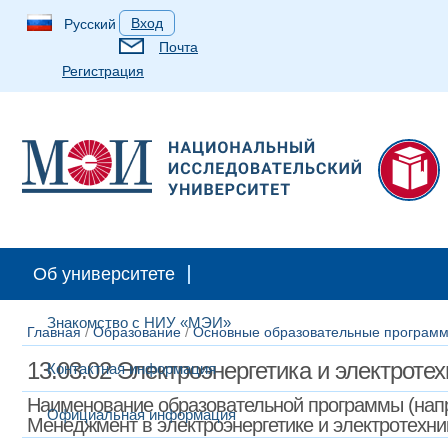
Вход
Русский
Почта
Регистрация
Об университете
Знакомство с НИУ «МЭИ»
Главная
/
Образование
/
Основные образовательные программ
13.03.02 Электроэнергетика и электроте
Контактная информация
Наименование образовательной программы (напр
Официальная информация
Менеджмент в электроэнергетике и электротехни