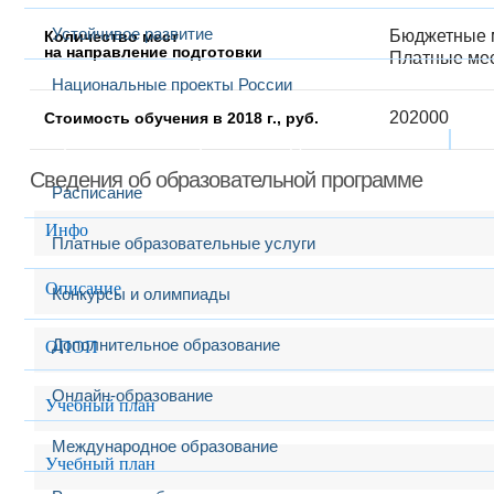
Устойчивое развитие
Бюджетные м
Количество мест
на направление подготовки
Платные мес
Национальные проекты России
202000
Стоимость обучения в 2018 г., руб.
Образование
Выбранный в данный момент
Сведения об образовательной программе
Расписание
Инфо
Платные образовательные услуги
Описание
Конкурсы и олимпиады
Дополнительное образование
ОПОП
Онлайн-образование
Учебный план
Международное образование
Учебный план