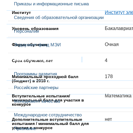
Приказы и информационные письма
Институт эл
Институт
Сведения об образовательной организации
Бакалавриа
Уровень образования
Персоналии
Очная
Форма обучения
Эндаумент-фонд МЭИ
Развитие и сотрудничество
4
Срок обучения, лет
Программы развития
178
Минимальный проходной балл
(бюджет) в 2018 г.
Российские партнеры
Математика -
Вступительные испытания/
минимальный балл для участия в
Менеджмент качества
конкурсе
Международное сотрудничество
нет
Дополнительные вступительные
испытания / минимальный балл для
участия в конкурсе
Признание