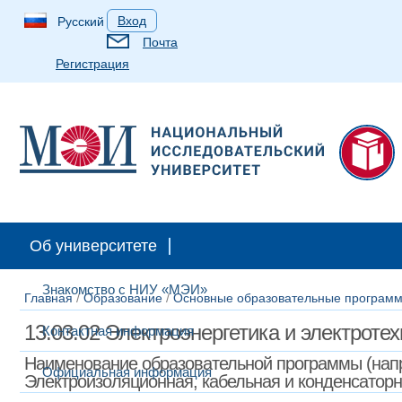
Вход
Русский
Почта
Регистрация
Об университете
Знакомство с НИУ «МЭИ»
Главная
/
Образование
/
Основные образовательные программ
13.03.02 Электроэнергетика и электроте
Контактная информация
Наименование образовательной программы (напр
Официальная информация
Электроизоляционная, кабельная и конденсаторн