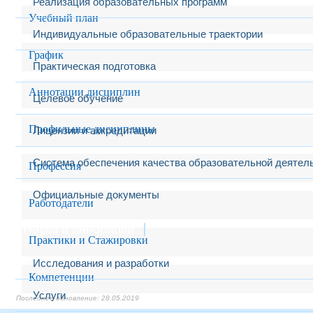
Реализация образовательных программ
Учебный план
Индивидуальные образовательные траектории
График
Практическая подготовка
Аннотации дисциплин
Целевое обучение
Профильные дисциплины
Лицензии и аккредитации
Система обеспечения качества образовательной деятел
Профессия
Официальные документы
Работодатели
Наука и инновации
Практики и Стажировки
Исследования и разработки
Компетенции
Услуги
28.05.2019
28.05.2019
28.05.2019
28.05.2019
28.05.2019
28.05.2019
28.05.2019
28.05.2019
28.05.2019
28.05.2019
28.05.2019
28.05.2019
28.05.2019