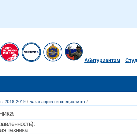
Абитуриентам
Сту
ы 2018-2019
/
Бакалавриат и специалитет
/
хника
авленность):
ая техника