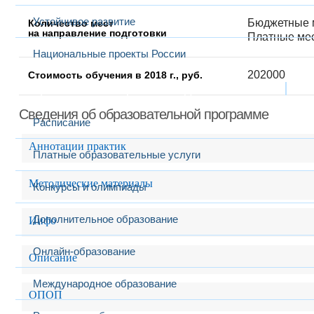
Устойчивое развитие
Бюджетные м
Количество мест
на направление подготовки
Платные мес
Национальные проекты России
202000
Стоимость обучения в 2018 г., руб.
Образование
Выбранный в данный момент
Сведения об образовательной программе
Расписание
Аннотации практик
Платные образовательные услуги
Методические материалы
Конкурсы и олимпиады
Дополнительное образование
Инфо
Онлайн-образование
Описание
Международное образование
ОПОП