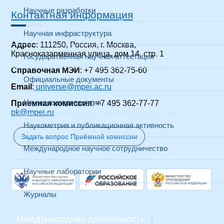
Научные разработки
Контактная информация
Научная инфраструктура
Адрес
: 111250, Россия, г. Москва,
Красноказарменная улица, дом 14
, стр. 1
Государственная научная аттестация
Справочная МЭИ
: +7 495 362-75-60
Официальные документы
Email
:
universe@mpei.ac.ru
Научные мероприятия
Приемная комиссия
: +7 495 362-77-77
pk@mpei.ru
Наукометрия и публикационная активность
Задать вопрос Приёмной комиссии
Международное научное сотрудничество
Научные лаборатории
Журналы
Международная деятельность