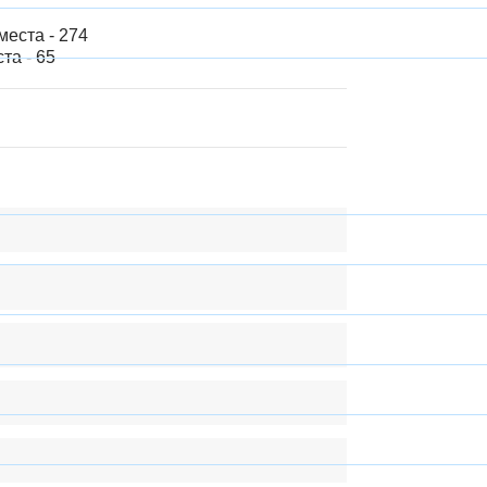
еста - 274
та - 65