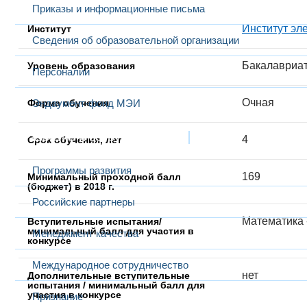
Приказы и информационные письма
Институт эл
Институт
Сведения об образовательной организации
Бакалавриа
Уровень образования
Персоналии
Очная
Форма обучения
Эндаумент-фонд МЭИ
Развитие и сотрудничество
4
Срок обучения, лет
Программы развития
169
Минимальный проходной балл
(бюджет) в 2018 г.
Российские партнеры
Математика -
Вступительные испытания/
минимальный балл для участия в
Менеджмент качества
конкурсе
Международное сотрудничество
нет
Дополнительные вступительные
испытания / минимальный балл для
участия в конкурсе
Признание