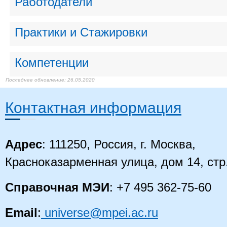
Работодатели
Практики и Стажировки
Компетенции
26.05.2020
26.05.2020
26.05.2020
26.05.2020
26.05.2020
26.05.2020
26.05.2020
26.05.2020
26.05.2020
26.05.2020
26.05.2020
26.05.2020
26.05.2020
Контактная информация
Адрес
: 111250, Россия, г. Москва,
Красноказарменная улица, дом 14
, стр
Справочная МЭИ
: +7 495 362-75-60
Email
:
universe@mpei.ac.ru