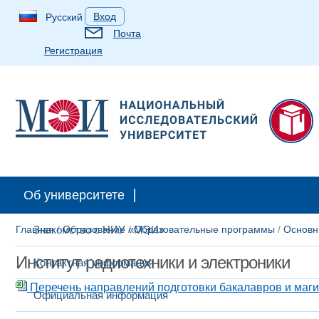
Вход
Русский
Почта
Регистрация
Об университете
Главная
Знакомство с НИУ «МЭИ»
/
Образование
/
Образовательные программы
/
Основн
Институт радиотехники и электроники
Контактная информация
Перечень направлений подготовки бакалавров и маг
Официальная информация