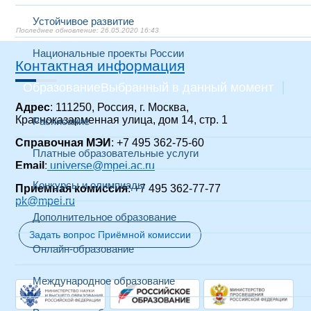
Устойчивое развитие
26.05.2020 16:43
Национальные проекты России
Контактная информация
Образование
Выбранный в данный момент
Адрес
: 111250, Россия, г. Москва,
Красноказарменная улица, дом 14, стр. 1
Расписание
Справочная МЭИ
: +7 495 362-75-60
Платные образовательные услуги
Email
:
universe@mpei.ac.ru
Конкурсы и олимпиады
Приемная комиссия
: +7 495 362-77-77
pk@mpei.ru
Дополнительное образование
Задать вопрос Приёмной комиссии
Онлайн-образование
Международное образование