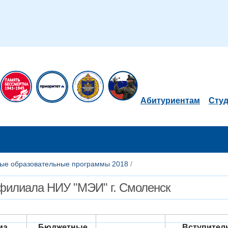
Абитуриентам
Сту
ые образовательные программы 2018
/
филиала НИУ "МЭИ" г. Смоленск
ма
Бюджетные
Вступител