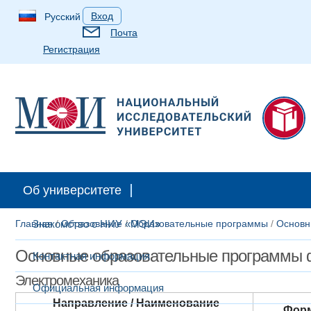
Вход
Русский
Почта
Регистрация
Об университете
Главная
Знакомство с НИУ «МЭИ»
/
Образование
/
Образовательные программы
/
Основн
Основные образовательные программы 
Контактная информация
Электромеханика
Официальная информация
Направление / Наименование
Фор