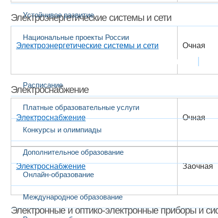
Устойчивое развитие
Электроэнергетические системы и сети
Национальные проекты России
Электроэнергетические системы и сети
Очная
Образование
Выбранный в данный момент
Расписание
Электроснабжение
Платные образовательные услуги
Электроснабжение
Очная
Конкурсы и олимпиады
Дополнительное образование
Электроснабжение
Заочная
Онлайн-образование
Международное образование
Электронные и оптико-электронные приборы и си