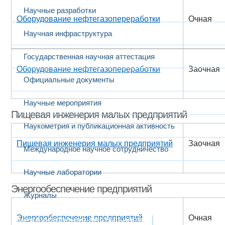
Научные разработки
Оборудование нефтегазопереработки
Очная
Научная инфраструктура
Государственная научная аттестация
Оборудование нефтегазопереработки
Заочная
Официальные документы
Научные мероприятия
Пищевая инженерия малых предприятий
Наукометрия и публикационная активность
Пищевая инженерия малых предприятий
Заочная
Международное научное сотрудничество
Научные лаборатории
Энергообеспечение предприятий
Журналы
Энергообеспечение предприятий
Очная
Международная деятельность