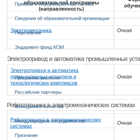
образовательной программы
Приказы и информационные письма
обуче
(направленность)
Сведения об образовательной организации
Электромеханика
Очная
Персоналии
Эндаумент-фонд МЭИ
Электропривод и автоматика промышленных устан
Развитие и сотрудничество
Электропривод и автоматика
промышленных установок и
Очная
Программы развития
технологических комплексов
Российские партнеры
Робототехника в электромеханических системах
Менеджмент качества
Робототехника в электромеханических
Международное сотрудничество
Очная
системах
Признание