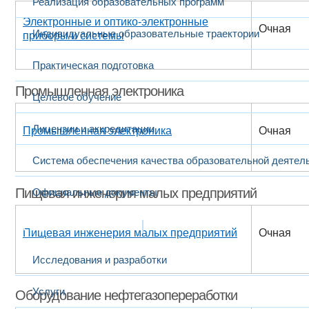
Реализация образовательных программ
Электронные и оптико-электронные
Очная
Индивидуальные образовательные траектории
приборы и системы
Практическая подготовка
Промышленная электроника
Целевое обучение
Лицензии и аккредитации
Промышленная электроника
Очная
Система обеспечения качества образовательной деятел
Пищевая инженерия малых предприятий
Официальные документы
Наука и инновации
Пищевая инженерия малых предприятий
Очная
Исследования и разработки
Услуги
Оборудование нефтегазопереработки