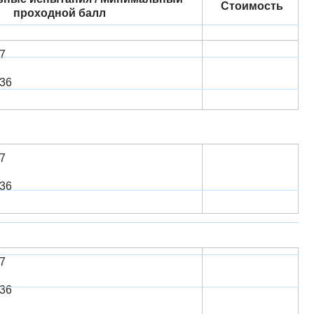
Стоимость
проходной балл
7
6​​
7
6​​
7
6​​