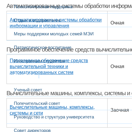
Автоматизированные системы обработки информ
Психологическая поддержка
Автоматизированные системы обработки
Отдых и оздоровление
Очная
информации и управления
Меры поддержки молодых семей МЭИ
Патриотическое воспитание
Программное обеспечение средств вычислительно
Программное обеспечение средств
Иностранным студентам
вычислительной техники и
Очная
автоматизированных систем
Структура
Ученый совет
Вычислительные машины, комплексы, системы и 
Попечительский совет
Вычислительные машины, комплексы,
Заочная
системы и сети
Руководство и структура университета
Совет директоров