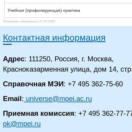
Учебная (профилирующая) практика
30.12.2021
30.12.2021
30.12.2021
25.12.2021
25.12.2021
25.12.2021
25.12.2021
25.12.2021
25.12.2021
25.12.2021
25.12.2021
24.12.2021
24.12.2021
27.10.2020
27.10.2020
27.10.2020
27.10.2020
27.10.2020
Контактная информация
Адрес
: 111250, Россия, г. Москва,
Красноказарменная улица, дом 14
, стр
Справочная МЭИ
: +7 495 362-75-60
Email
:
universe@mpei.ac.ru
Приемная комиссия
: +7 495 362-77-7
pk@mpei.ru