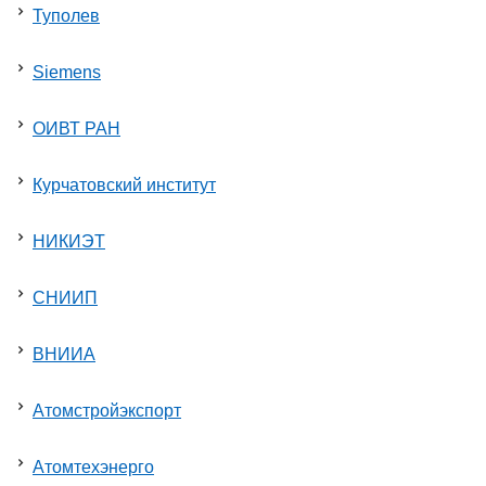
Туполев
Siemens
ОИВТ РАН
Курчатовский институт
НИКИЭТ
СНИИП
ВНИИА
Атомстройэкспорт
Атомтехэнерго