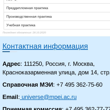
Преддипломная практика
Производственная практика
Учебная практика
28.10.2020
28.10.2020
28.10.2020
28.10.2020
28.10.2020
28.10.2020
Контактная информация
Адрес
: 111250, Россия, г. Москва,
Красноказарменная улица, дом 14
, стр
Справочная МЭИ
: +7 495 362-75-60
Email
:
universe@mpei.ac.ru
Приемная комиссия
: +7 495 362-77-7