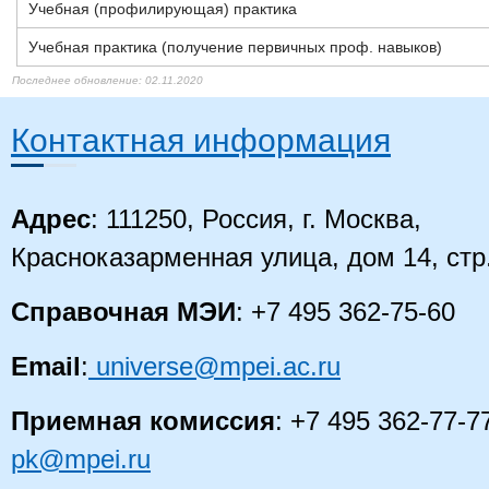
Учебная (профилирующая) практика
Учебная практика (получение первичных проф. навыков)
13.12.2021
13.12.2021
02.11.2020
02.11.2020
02.11.2020
02.11.2020
02.11.2020
02.11.2020
02.11.2020
02.11.2020
Контактная информация
Адрес
: 111250, Россия, г. Москва,
Красноказарменная улица, дом 14
, стр
Справочная МЭИ
: +7 495 362-75-60
Email
:
universe@mpei.ac.ru
Приемная комиссия
: +7 495 362-77-7
pk@mpei.ru