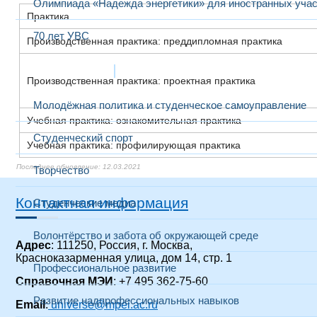
Олимпиада «Надежда энергетики» для иностранных учас
Практика
70 лет УВС
Производственная практика: преддипломная практика
Жизнь в МЭИ
Производственная практика: проектная практика
Молодёжная политика и студенческое самоуправление
Учебная практика: ознакомительная практика
Студенческий спорт
Учебная практика: профилирующая практика
26.02.2022
26.02.2022
22.12.2021
22.12.2021
22.12.2021
22.12.2021
22.12.2021
22.12.2021
22.12.2021
22.12.2021
22.12.2021
22.12.2021
22.12.2021
22.12.2021
12.03.2021
12.03.2021
12.03.2021
12.03.2021
Творчество
Контактная информация
Студенческие медиа
Волонтёрство и забота об окружающей среде
Адрес
: 111250, Россия, г. Москва,
Красноказарменная улица, дом 14
, стр. 1
Профессиональное развитие
Справочная МЭИ
: +7 495 362-75-60
Развитие надпрофессиональных навыков
Email
:
universe@mpei.ac.ru