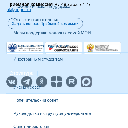
Приемная комиссия
: +7 495 362-77-77
Психологическая поддержка
pk@mpei.ru
Отдых и оздоровление
Задать вопрос Приёмной комиссии
Меры поддержки молодых семей МЭИ
Патриотическое воспитание
Иностранным студентам
Структура
Ученый совет
Попечительский совет
Руководство и структура университета
Совет директоров