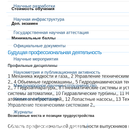
Научные разработки
Стоимость обучения
Научная инфраструктура
Доп. экзамен
Государственная научная аттестация
Минимальные баллы
Официальные документы
Будущая профессиональная деятельность
Научные мероприятия
Профильные дисциплины
Наукометрия и публикационная активность
1 Механика жидкости и газа,, 2 Управление техническим
2,, 4 Объемные гидромашины,, 5 Гидродинамическая т
Международное научное сотрудничество
2,, 7 Гидроаппаратура,, 8 Пневматические системы и ус
системы автоматики,, 10 Гидравлические турбины,, 11
Научные лаборатории
атомных электростанций,, 12 Лопастные насосы,, 13 Те
Управление техническими системами 2,,
Журналы
Возможные места и позиции трудоустройства
Международная деятельность
Область профессиональной деятельности выпускников 