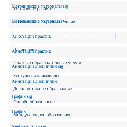
Методические материалы sig
Устойчивое развитие
Методические материалы
Национальные проекты России
Образование
Выбранный в данный момент
Аннотации практик
Расписание
Аннотации практик
Платные образовательные услуги
Аннотации дисциплин sig
Конкурсы и олимпиады
Аннотации дисциплин
Дополнительное образование
График sig
Онлайн-образование
График
Международное образование
Учебный план sig