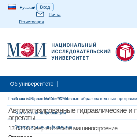
Вход
Русский
Почта
Регистрация
Об университете
Главная
Знакомство с НИУ «МЭИ»
/
Образование
/
Основные образовательные програм
Автоматизированные гидравлические и 
Контактная информация
агрегаты
Официальная информация
13.03.03 Энергетическое машиностроение