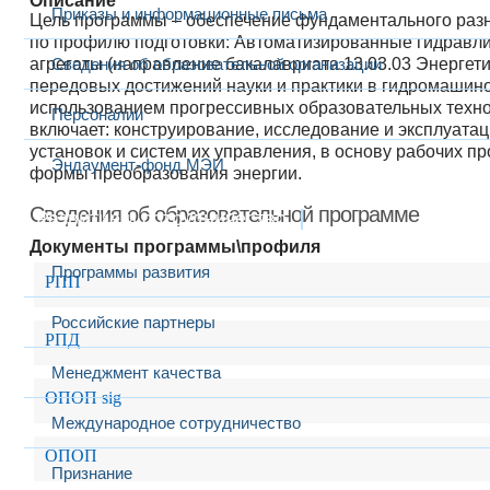
Описание
Приказы и информационные письма
Цель программы – обеспечение фундаментального разн
по профилю подготовки: Автоматизированные гидравли
агрегаты (направление бакалавриата 13.03.03 Энергет
Сведения об образовательной организации
передовых достижений науки и практики в гидромашин
использованием прогрессивных образовательных техно
Персоналии
включает: конструирование, исследование и эксплуатац
установок и систем их управления, в основу рабочих 
Эндаумент-фонд МЭИ
формы преобразования энергии.
Сведения об образовательной программе
Развитие и сотрудничество
Документы программы\профиля
Программы развития
РПП
Российские партнеры
РПД
Менеджмент качества
ОПОП sig
Международное сотрудничество
ОПОП
Признание