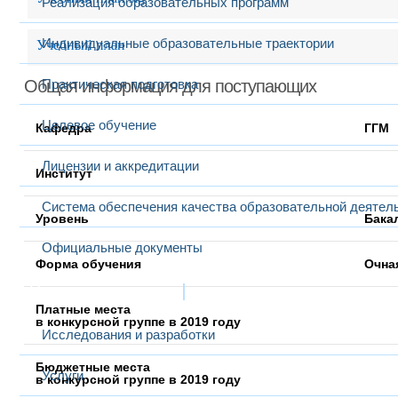
Реализация образовательных программ
Индивидуальные образовательные траектории
Учебный план
Общая информация для поступающих
Практическая подготовка
Целевое обучение
Кафедра
ГГМ
Лицензии и аккредитации
Институт
Система обеспечения качества образовательной деятел
Уровень
Бака
Официальные документы
Форма обучения
Очна
Наука и инновации
Платные места
в конкурсной группе в 2019 году
Исследования и разработки
Бюджетные места
Услуги
в конкурсной группе в 2019 году