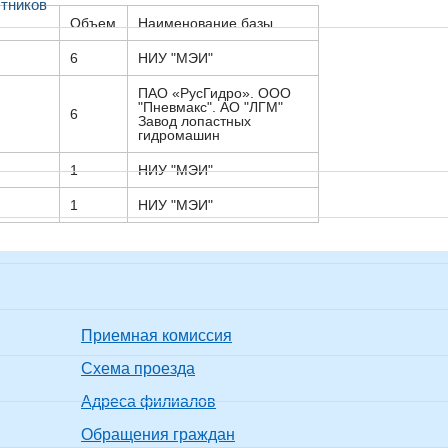
тников
Объем
Наименование базы
6
НИУ "МЭИ"
ПАО «РусГидро». ООО
"Пневмакс". АО "ЛГМ"
6
Завод лопастных
гидромашин
1
НИУ "МЭИ"
1
НИУ "МЭИ"
Приемная комиссия
Схема проезда
Адреса филиалов
Обращения граждан