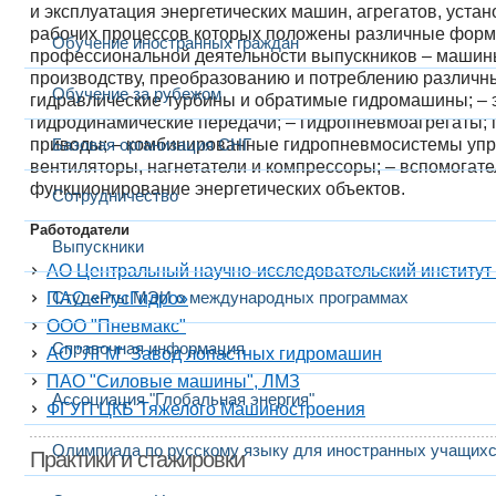
и эксплуатация энергетических машин, агрегатов, устан
рабочих процессов которых положены различные форм
Обучение иностранных граждан
профессиональной деятельности выпускников – машины,
производству, преобразованию и потреблению различны
Обучение за рубежом
гидравлические турбины и обратимые гидромашины; – 
гидродинамические передачи; – гидропневмоагрегаты; 
приводы; – комбинированные гидропневмосистемы упра
Базовая организация СНГ
вентиляторы, нагнетатели и компрессоры; – вспомога
функционирование энергетических объектов.
Сотрудничество
Работодатели
Выпускники
АО Центральный научно-исследовательский институт
Студенты МЭИ о международных программах
ПАО «РусГидро»
ООО "Пневмакс"
Справочная информация
АО "ЛГМ" Завод лопастных гидромашин
ПАО "Силовые машины", ЛМЗ
Ассоциация "Глобальная энергия"
ФГУП ЦКБ Тяжелого Машиностроения
Олимпиада по русскому языку для иностранных учащих
Практики и стажировки