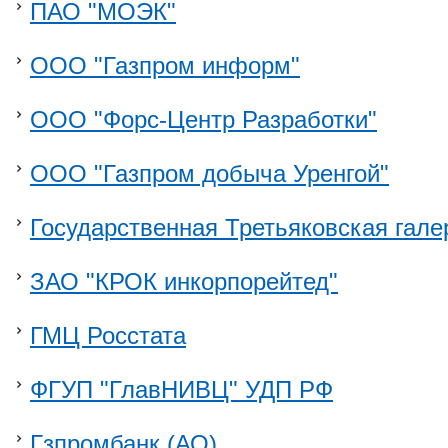
ПАО "МОЭК"
ООО "Газпром информ"
ООО "Форс-Центр Разработки"
ООО "Газпром добыча Уренгой"
Государственная Третьяковская гале
ЗАО "КРОК инкорпорейтед"
ГМЦ Росстата
ФГУП "ГлавНИВЦ" УДП РФ
Гзпромбанк (АО)