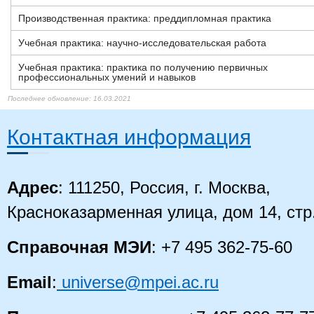
Производственная практика: преддипломная практика
Учебная практика: научно-исследовательская работа
Учебная практика: практика по получению первичных
профессиональных умений и навыков
30.12.2021
12.01.2022
29.12.2021
28.12.2021
28.12.2021
28.12.2021
28.12.2021
28.12.2021
28.12.2021
28.12.2021
28.12.2021
28.12.2021
28.12.2021
01.11.2021
16.03.2021
16.03.2021
16.03.2021
16.03.2021
16.03.2021
16.03.2021
16.03.2021
Контактная информация
Адрес
: 111250, Россия, г. Москва,
Красноказарменная улица, дом 14
, стр
Справочная МЭИ
: +7 495 362-75-60
Email
:
universe@mpei.ac.ru