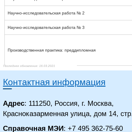
Научно-исследовательская работа № 2
Научно-исследовательская работа № 3
Производственная практика: преддипломная
16.03.2021
16.03.2021
16.03.2021
16.03.2021
16.03.2021
16.03.2021
16.03.2021
16.03.2021
16.03.2021
16.03.2021
16.03.2021
16.03.2021
Контактная информация
Адрес
: 111250, Россия, г. Москва,
Красноказарменная улица, дом 14
, стр
Справочная МЭИ
: +7 495 362-75-60