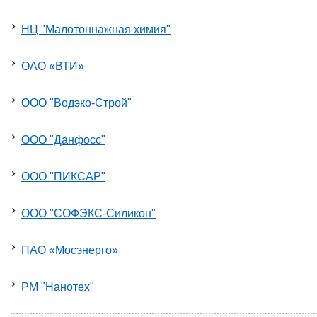
НЦ "Малотоннажная химия"
ОАО «ВТИ»
ООО "Водэко-Строй"
ООО "Данфосс"
ООО "ПИКСАР"
ООО "СОФЭКС-Силикон"
ПАО «Мосэнерго»
РМ "Нанотех"