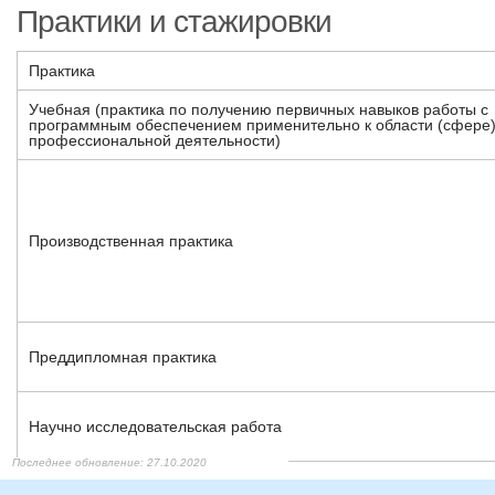
Практики и стажировки
Практика
Учебная (практика по получению первичных навыков работы с
программным обеспечением применительно к области (сфере
профессиональной деятельности)
Производственная практика
Преддипломная практика
Научно исследовательская работа
25.12.2021
25.12.2021
25.12.2021
25.12.2021
25.12.2021
25.12.2021
25.12.2021
25.12.2021
25.12.2021
25.12.2021
26.12.2021
26.02.2022
26.02.2022
27.10.2020
27.10.2020
27.10.2020
27.10.2020