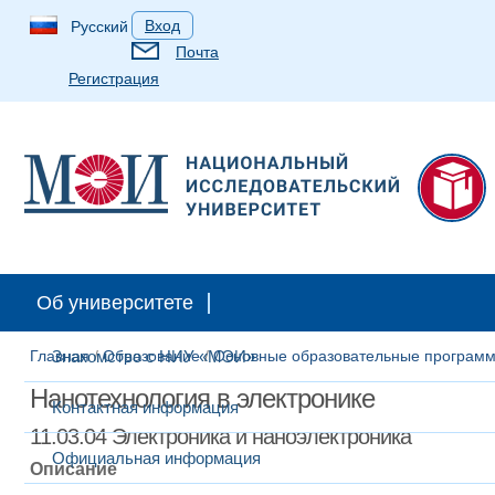
Вход
Русский
Почта
Регистрация
Об университете
Главная
Знакомство с НИУ «МЭИ»
/
Образование
/
Основные образовательные програм
Нанотехнология в электронике
Контактная информация
11.03.04 Электроника и наноэлектроника
Официальная информация
Описание