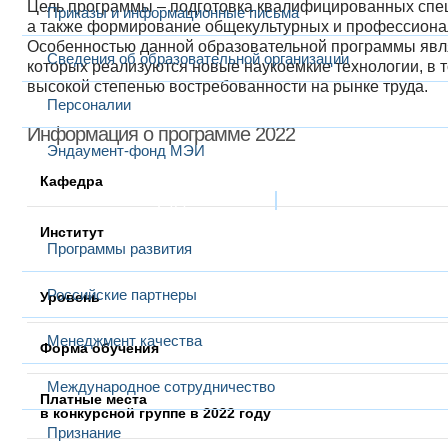
Цель программы – подготовка квалифицированных спец
Приказы и информационные письма
а также формирование общекультурных и профессионал
Особенностью данной образовательной программы явля
Сведения об образовательной организации
которых реализуются новые наукоемкие технологии, в 
высокой степенью востребованности на рынке труда.
Персоналии
Информация о программе 2022
Эндаумент-фонд МЭИ
Кафедра
Развитие и сотрудничество
Институт
Программы развития
Российские партнеры
Уровень
Менеджмент качества
Форма обучения
Международное сотрудничество
Платные места
в конкурсной группе в 2022 году
Признание