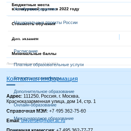
Бюджетные места
в конкурсной группе в 2022 году
Устойчивое развитие
Национальные проекты России
Стоимость обучения
Образование
Выбранный в данный момент
Доп. экзамен
Расписание
Минимальные баллы
Платные образовательные услуги
13.12.2021
13.12.2021
Контактная информация
Конкурсы и олимпиады
Дополнительное образование
Адрес
: 111250, Россия, г. Москва,
Красноказарменная улица, дом 14
, стр. 1
Онлайн-образование
Справочная МЭИ
: +7 495 362-75-60
Международное образование
Email
:
universe@mpei.ac.ru
Приемная комиссия
: +7 495 362-77-77