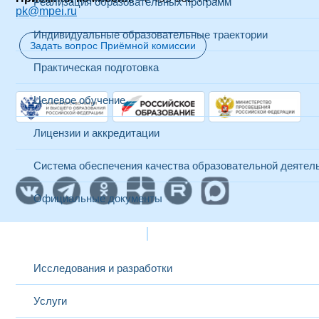
Реализация образовательных программ
pk@mpei.ru
Индивидуальные образовательные траектории
Задать вопрос Приёмной комиссии
Практическая подготовка
Целевое обучение
Лицензии и аккредитации
Система обеспечения качества образовательной деятел
Официальные документы
Наука и инновации
Исследования и разработки
Услуги