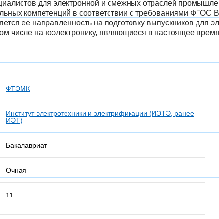
иалистов для электронной и смежных отраслей промышленн
ьных компетенций в соответствии с требованиями ФГОС В
ется ее направленность на подготовку выпускников для э
том числе наноэлектронику, являющиеся в настоящее время 
ФТЭМК
Институт электротехники и электрификации (ИЭТЭ, ранее
ИЭТ)
Бакалавриат
Очная
11