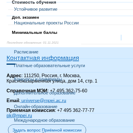
Стоимость обучения
Устойчивое развитие
Доп. экзамен
Национальные проекты России
Минимальные баллы
Образование
Выбранный в данный момент
01.11.2021
01.11.2021
27.12.2021
31.05.2022
01.11.2021
01.11.2021
01.11.2021
01.11.2021
01.11.2021
01.11.2021
01.11.2021
01.11.2021
01.11.2021
01.11.2021
Расписание
Контактная информация
Платные образовательные услуги
Адрес
: 111250, Россия, г. Москва,
Конкурсы и олимпиады
Красноказарменная улица, дом 14
, стр. 1
Справочная МЭИ
: +7 495 362-75-60
Дополнительное образование
Email
:
universe@mpei.ac.ru
Онлайн-образование
Приемная комиссия
: +7 495 362-77-77
pk@mpei.ru
Международное образование
Задать вопрос Приёмной комиссии