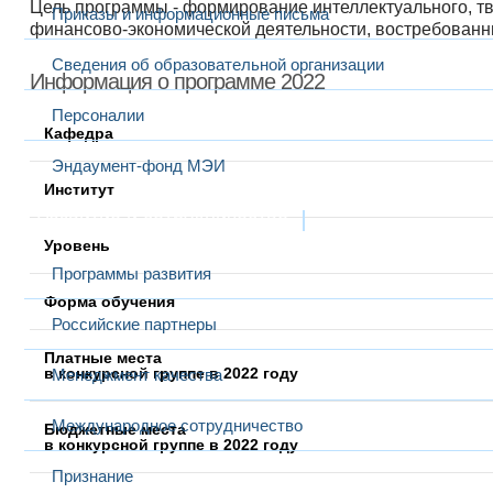
Цель программы - формирование интеллектуального, т
Приказы и информационные письма
финансово-экономической деятельности, востребованн
Сведения об образовательной организации
Информация о программе 2022
Персоналии
Кафедра
Эндаумент-фонд МЭИ
Институт
Развитие и сотрудничество
Уровень
Программы развития
Форма обучения
Российские партнеры
Платные места
в конкурсной группе в 2022 году
Менеджмент качества
Международное сотрудничество
Бюджетные места
в конкурсной группе в 2022 году
Признание