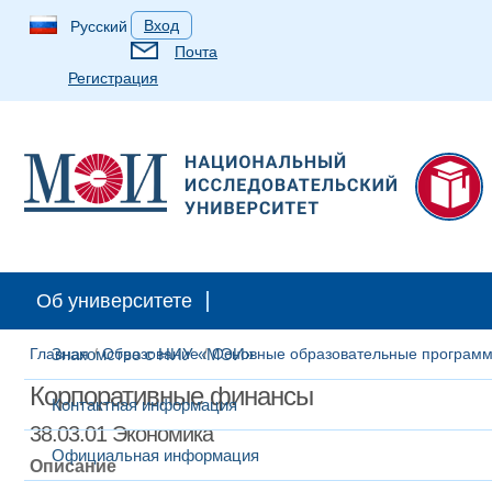
Вход
Русский
Почта
Регистрация
Об университете
Главная
Знакомство с НИУ «МЭИ»
/
Образование
/
Основные образовательные програм
Корпоративные финансы
Контактная информация
38.03.01 Экономика
Официальная информация
Описание