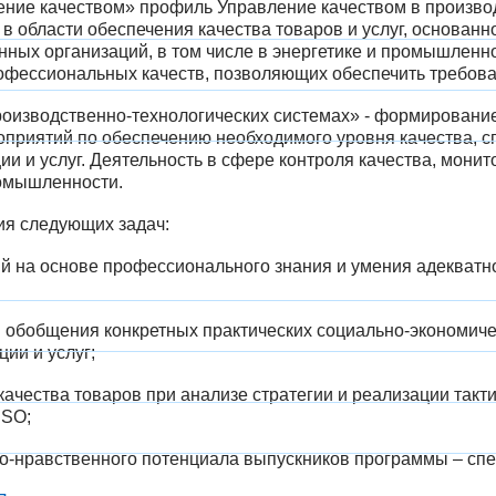
ние качеством» профиль Управление качеством в производ
 области обеспечения качества товаров и услуг, основан
ных организаций, в том числе в энергетике и промышленн
рофессиональных качеств, позволяющих обеспечить требов
роизводственно-технологических системах» - формирование
риятий по обеспечению необходимого уровня качества, сп
и и услуг. Деятельность в сфере контроля качества, монит
ромышленности.
ия следующих задач:
ий на основе профессионального знания и умения адекват
и обобщения конкретных практических социально-экономич
ии и услуг;
качества товаров при анализе стратегии и реализации так
ISO;
но-нравственного потенциала выпускников программы – сп