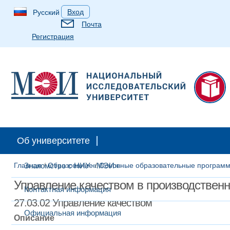
Вход
Русский
Почта
Регистрация
Об университете
Главная
Знакомство с НИУ «МЭИ»
/
Образование
/
Основные образовательные програм
Управление качеством в производственн
Контактная информация
27.03.02 Управление качеством
Официальная информация
Описание