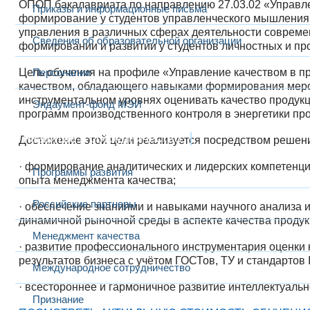
ОПОП бакалавриата по направлению 27.03.02 «Управле
Приказы и информационные письма
формирование у студентов управленческого мышления в
управления в различных сферах деятельности современ
Сведения об образовательной организации
формировании и развитии у студентов личностных и п
Цель обучения на профиле «Управление качеством в п
Персоналии
качеством, обладающего навыками формирования мероп
инструментальном уровнях оценивать качество продукци
Эндаумент-фонд МЭИ
программ производственного контроля в энергетики п
Развитие и сотрудничество
Достижение этой цели реализуется посредством решен
· формирование аналитических и лидерских компетенц
Программы развития
опыта менеджмента качества;
Российские партнеры
· обеспечение знаниями и навыками научного анализа 
динамичной рыночной среды в аспекте качества продукц
Менеджмент качества
· развитие профессионального инструментария оценки 
результатов бизнеса с учётом ГОСТов, ТУ и стандартов 
Международное сотрудничество
· всестороннее и гармоничное развитие интеллектуаль
Признание