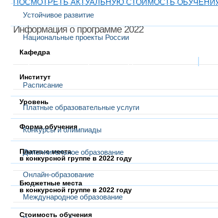
ПОСМОТРЕТЬ АКТУАЛЬНУЮ СТОИМОСТЬ ОБУЧЕНИ
Устойчивое развитие
Информация о программе 2022
Национальные проекты России
Кафедра
Образование
Выбранный в данный момент
Институт
Расписание
Уровень
Платные образовательные услуги
Форма обучения
Конкурсы и олимпиады
Платные места
Дополнительное образование
в конкурсной группе в 2022 году
Онлайн-образование
Бюджетные места
в конкурсной группе в 2022 году
Международное образование
Стоимость обучения