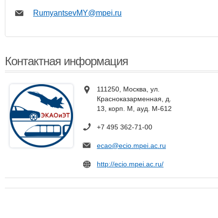
RumyantsevMY@mpei.ru
Контактная информация
111250, Москва, ул.
Красноказарменная, д.
13, корп. М, ауд. М-612
+7 495 362-71-00
ecao@ecio.mpei.ac.ru
http://ecio.mpei.ac.ru/
​