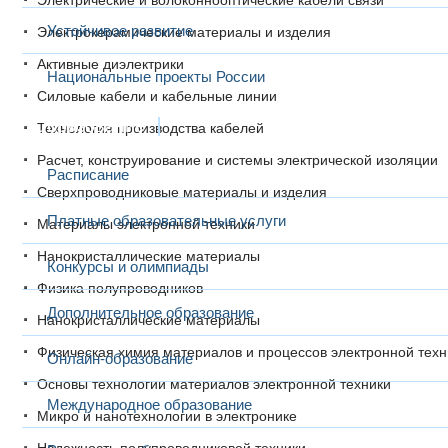
Электрические и волоконнооптические кабели связи
Устойчивое развитие
Электрокерамические материалы и изделия
Активные диэлектрики
Национальные проекты России
Силовые кабели и кабельные линии
Образование
Технология производства кабелей
Расчет, конструирование и системы электрической изоляции
Расписание
Сверхпроводниковые материалы и изделия
Платные образовательные услуги
Материалы электронной техники
Нанокристаллические материалы
Конкурсы и олимпиады
Физика полупроводников
Дополнительное образование
Нанокристаллические материалы
Физическая химия материалов и процессов электронной техн
Онлайн-образование
Основы технологии материалов электронной техники
Международное образование
Микро и нанотехнологии в электронике