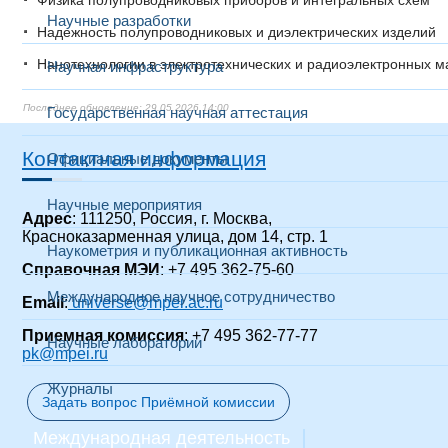
Физика полупроводниковых приборов и интегральных схем
Научные разработки
Надежность полупроводниковых и диэлектрических изделий
Нанотехнологии в электротехнических и радиоэлектронных м
Научная инфраструктура
29.05.2026 14:00
Государственная научная аттестация
Контактная информация
Официальные документы
Научные мероприятия
Адрес
: 111250, Россия, г. Москва,
Красноказарменная улица, дом 14
, стр. 1
Наукометрия и публикационная активность
Справочная МЭИ
: +7 495 362-75-60
Международное научное сотрудничество
Email
:
universe@mpei.ac.ru
Приемная комиссия
: +7 495 362-77-77
Научные лаборатории
pk@mpei.ru
Журналы
Задать вопрос Приёмной комиссии
Международная деятельность