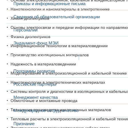
Основы электроизоляционной, кабельной и конденсаторной т
Приказы и информационные письма
Нанотехнологии и наноматериалы в электротехнике
Сведения об образовательной организации
Химия диэлектриков
Основы электросвязи и передачи информации по направля
Персоналии
Физика диэлектриков
Эндаумент-фонд МЭИ
Информационное технологии в материаловедении
Производство изоляционных материалов
Развитие и сотрудничество
Надежность в материаловедениии
Программы развития
Моделирование в электроизоляционной и кабельной технике
Нанотехнологии в электротехничесих материалах
Российские партнеры
Системы контроля и диагностики в изоляционных и кабельны
Менеджмент качества
Обмоточные и монтажные провода
Технология производства изоляционных материалов
Международное сотрудничество
Тепловые расчеты в электроизоляционной и кабельной техни
Признание