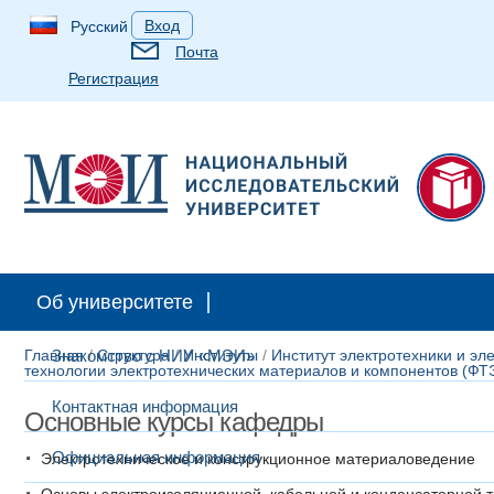
Вход
Русский
Почта
Регистрация
Абитуриентам
Студентам
Аспирантам
Выпускн
Об университете
Главная
Знакомство с НИУ «МЭИ»
/
Структура
/
Институты
/
Институт электротехники и э
технологии электротехнических материалов и компонентов (Ф
Контактная информация
Основные курсы кафедры
Официальная информация
Электротехническое и конструкционное материаловедение