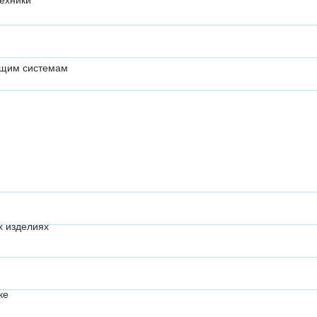
ехники
ющим системам
х изделиях
ке