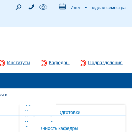
-
Идет
неделя семестра
Институты
Кафедры
Подразделения
ки и
Абитуриентам
Направления подготовки
Учебная работа
Научная работа
Оснащенность кафедры