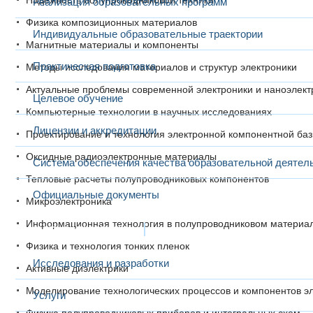
Надежность полупроводниковой техники
Реализация образовательных программ
Физика композиционных материалов
Индивидуальные образовательные траектории
Магнитные материалы и компоненты
Практическая подготовка
Методы исследования материалов и структур электроники
Актуальные проблемы современной электроники и наноэлект
Целевое обучение
Компьютерные технологии в научных исследованиях
Лицензии и аккредитации
Проектирование и технология электронной компонентной ба
Оксидные радиоэлектронные материалы
Система обеспечения качества образовательной деятел
Тепловые расчеты полупроводниковых компонентов
Официальные документы
Микроэлектроника
Информационная технология в полупроводниковом материа
Наука и инновации
Физика и технология тонких пленок
Исследования и разработки
Активные диэлектрики
Моделирование технологических процессов и компонентов э
Услуги