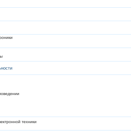
роники
зы
ьности
ловедении
лектронной техники