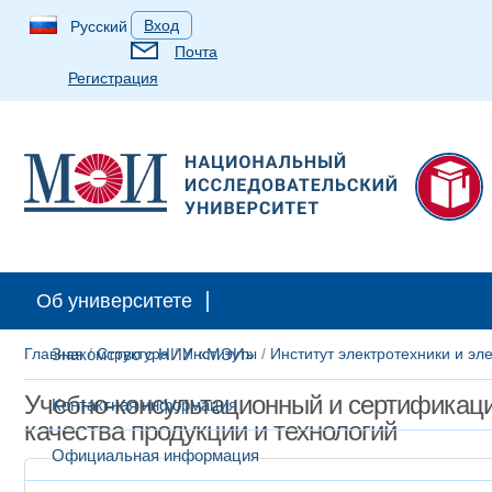
Вход
Русский
Почта
Регистрация
Абитуриентам
Студентам
Аспирантам
Выпускн
Об университете
Главная
Знакомство с НИУ «МЭИ»
/
Структура
/
Институты
/
Институт электротехники и э
Учебно-консультационный и сертификаци
Контактная информация
качества продукции и технологий
Официальная информация