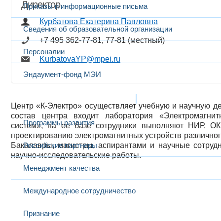
Директор
Приказы и информационные письма
Курбатова Екатерина Павловна
Сведения об образовательной организации
+7 495 362-77-81, 77-81 (местный)
Персоналии
KurbatovaYP@mpei.ru
Эндаумент-фонд МЭИ
Развитие и сотрудничество
Центр «К-Электро» осуществляет учебную и научную де
состав центра входит лаборатория «Электромагни
Программы развития
систем», на ее базе сотрудники выполняют НИР, О
проектированию электромагнитных устройств различног
Бакалавры, магистры, аспирантами и научные сотруд
Российские партнеры
научно-исследовательские работы.
Менеджмент качества
Международное сотрудничество
Признание