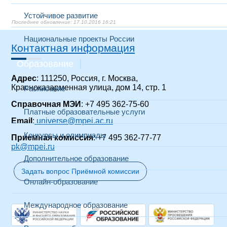
Устойчивое развитие
17.10.2016 16:21
Национальные проекты России
Контактная информация
Образование
Адрес
: 111250, Россия, г. Москва,
Красноказарменная улица, дом 14
, стр. 1
Расписание
Справочная МЭИ
: +7 495 362-75-60
Платные образовательные услуги
Email
:
universe@mpei.ac.ru
Конкурсы и олимпиады
Приемная комиссия
: +7 495 362-77-77
pk@mpei.ru
Дополнительное образование
Задать вопрос Приёмной комиссии
Онлайн-образование
Международное образование