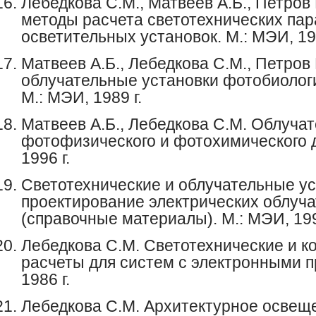
Лебедкова
С.М.,
Матвеев
А.Б.
,
Петров
методы расчета светотехнических па
осветительных установок. М.: МЭИ, 198
Матвеев
А.Б.,
Лебедкова
С.М.
,
Петров
облучательные установки фотобиологи
М.: МЭИ, 1989 г.
Матвеев
А.Б.,
Лебедкова
С.М.
Облучат
фотофизического и фотохимического д
1996 г.
Светотехнические и облучательные ус
проектирование электрических облуч
(справочные материалы). М.: МЭИ, 199
Лебедкова
С.М. Светотехнические и 
расчеты для систем с электронными п
1986 г.
Лебедкова
С.М. Архитектурное освеще