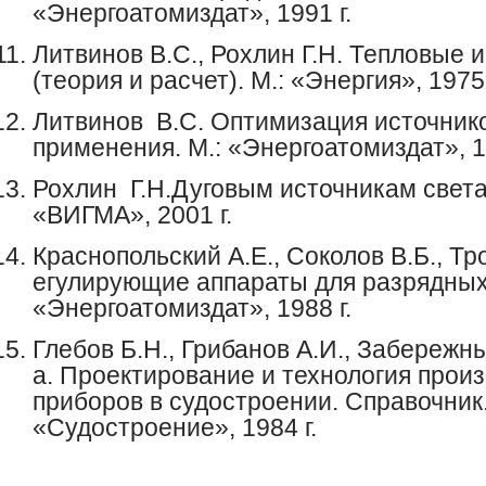
«Энергоатомиздат», 1991 г.
Литвинов
В.С.,
Рохлин
Г.Н.
Тепловые и
(теория и расчет). М.: «Энергия», 1975 
Литвинов
В.С. Оптимизация источник
применения. М.: «Энергоатомиздат», 19
Рохлин
Г.Н.Дуговым источникам света 
«ВИГМА», 2001 г.
Краснопольский
А.Е.,
Соколов
В.Б.
,
Тр
егулирующие аппараты для разрядных 
«Энергоатомиздат», 1988 г.
Глебов
Б.Н.,
Грибанов
А.И.
,
Забережн
а. Проектирование и технология прои
приборов в судостроении. Справочник.
«Судостроение», 1984 г.