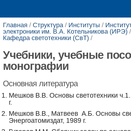
Главная
/
Структура
/
Институты
/
Институ
электроники им. В.А. Котельникова (ИРЭ)
Кафедра светотехники (СвТ)
/
Учебники, учебные посо
монографии​
Основная литература
Мешков
В.В. Основы светотехники ч.1.
г.
Мешков
В.В.,
Матвеев
А.Б.
Основы све
Энергоатомиздат, 1989 г.