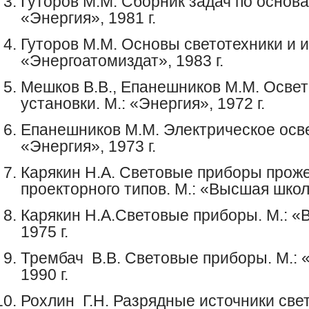
Гуторов
М.М. Сборник задач по основа
«Энергия», 1981 г.
Гуторов
М.М. Основы светотехники и и
«Энергоатомиздат», 1983 г.
Мешков
В.В.,
Епанешников
М.М.
Освет
установки. М.: «Энергия», 1972 г.
Епанешников
М.М. Электрическое осв
«Энергия», 1973 г.
Карякин
Н.А. Световые приборы проже
проекторного типов. М.: «Высшая школ
Карякин
Н.А.Световые приборы. М.: «
1975 г.
Трембач
В.В. Световые приборы. М.:
1990 г.
Рохлин
​
Г.Н. Разрядные источники свет